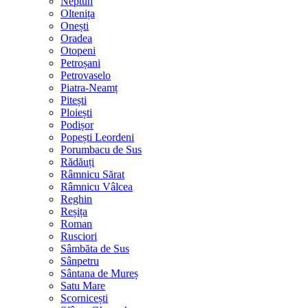
Neptun
Oltenița
Onești
Oradea
Otopeni
Petroșani
Petrovaselo
Piatra-Neamț
Pitești
Ploiești
Podișor
Popești Leordeni
Porumbacu de Sus
Rădăuți
Râmnicu Sărat
Râmnicu Vâlcea
Reghin
Reșița
Roman
Rusciori
Sâmbăta de Sus
Sânpetru
Sântana de Mureș
Satu Mare
Scornicești