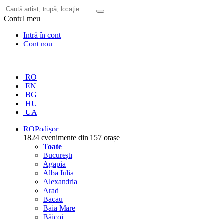
Contul meu
Intră în cont
Cont nou
RO
EN
BG
HU
UA
RO
Podișor
1824 evenimente din 157 orașe
Toate
București
Agapia
Alba Iulia
Alexandria
Arad
Bacău
Baia Mare
Băicoi