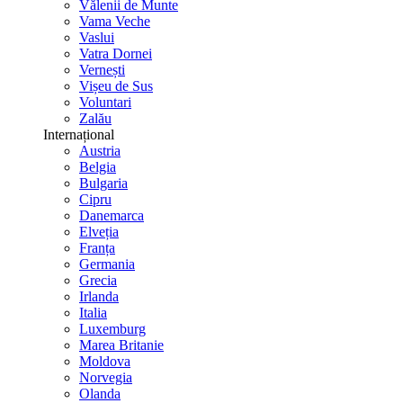
Vălenii de Munte
Vama Veche
Vaslui
Vatra Dornei
Vernești
Vișeu de Sus
Voluntari
Zalău
Internațional
Austria
Belgia
Bulgaria
Cipru
Danemarca
Elveția
Franța
Germania
Grecia
Irlanda
Italia
Luxemburg
Marea Britanie
Moldova
Norvegia
Olanda