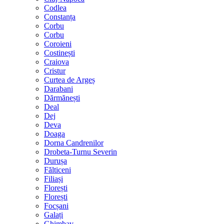
Codlea
Constanța
Corbu
Corbu
Coroieni
Costinești
Craiova
Cristur
Curtea de Argeș
Darabani
Dărmănești
Deal
Dej
Deva
Doaga
Dorna Candrenilor
Drobeta-Turnu Severin
Durușa
Fălticeni
Filiași
Florești
Florești
Focșani
Galați
Ghimbav