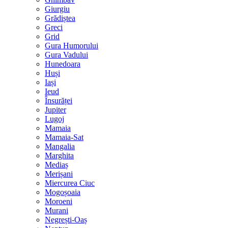
Giurgiu
Grădiștea
Greci
Grid
Gura Humorului
Gura Vadului
Hunedoara
Huși
Iași
Ieud
Însurăței
Jupiter
Lugoj
Mamaia
Mamaia-Sat
Mangalia
Marghita
Mediaș
Merișani
Miercurea Ciuc
Mogoșoaia
Moroeni
Murani
Negrești-Oaș