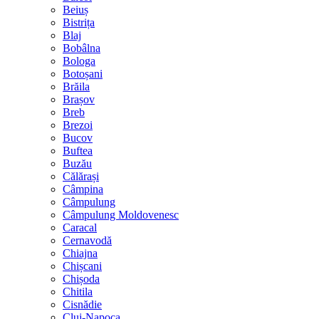
Beiuș
Bistrița
Blaj
Bobâlna
Bologa
Botoșani
Brăila
Brașov
Breb
Brezoi
Bucov
Buftea
Buzău
Călărași
Câmpina
Câmpulung
Câmpulung Moldovenesc
Caracal
Cernavodă
Chiajna
Chișcani
Chișoda
Chitila
Cisnădie
Cluj-Napoca