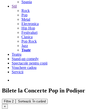
Spania
Stil
Rock
Pop
Metal
Electronica
Hip Hop
Festivaluri
Clasica
Pop Rock
Jazz
Toate
Teatru
Stand-up comedy
Spectacole pentru copii
Vouchere cadou
Servicii
Bilete la Concerte Pop în Podișor
Filtre
2
Sortează: În curând
×