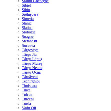
Sfântu Gheorghe
Sibiel
Sibiu
Sighișoara
Simeria
Slănic
Slatina
Slobozia
Snagov
Ștefănești
Suceava
Târgoviște
Târgu Jiu
Târgu Lăpuș
Târgu Mureș
Târgu Neamț
Târgu Ocna
Târnăveni
Techirghiol
Timișoara
Tinca
Tulcea
Turceni
Turda
Vadu Oii