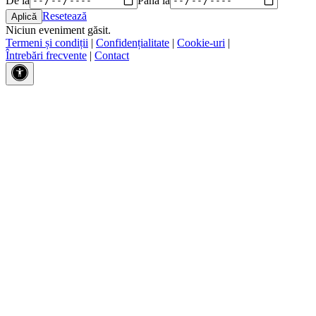
Resetează
Niciun eveniment găsit.
Termeni și condiții
|
Confidențialitate
|
Cookie-uri
|
Întrebări frecvente
|
Contact