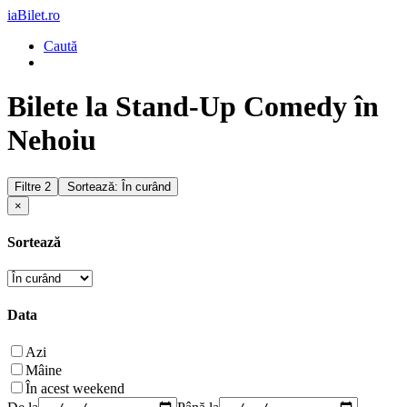
iaBilet.ro
Caută
Bilete la Stand-Up Comedy în
Nehoiu
Filtre
2
Sortează: În curând
×
Sortează
Data
Azi
Mâine
În acest weekend
De la
Până la