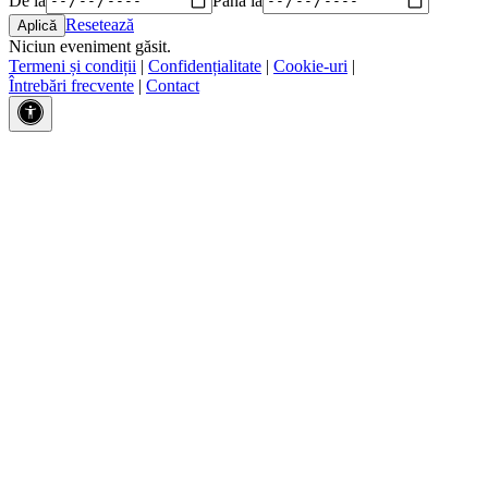
Resetează
Niciun eveniment găsit.
Termeni și condiții
|
Confidențialitate
|
Cookie-uri
|
Întrebări frecvente
|
Contact