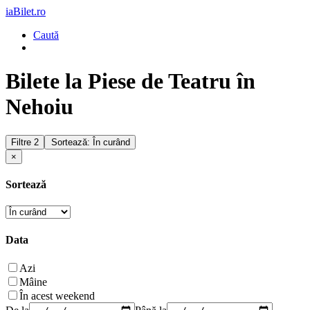
iaBilet.ro
Caută
Bilete la Piese de Teatru în
Nehoiu
Filtre
2
Sortează: În curând
×
Sortează
Data
Azi
Mâine
În acest weekend
De la
Până la