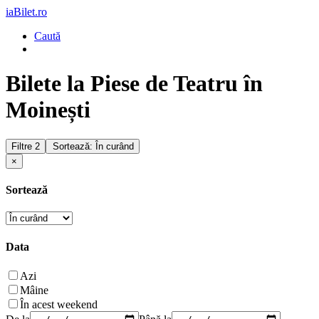
iaBilet.ro
Caută
Bilete la Piese de Teatru în
Moinești
Filtre
2
Sortează: În curând
×
Sortează
Data
Azi
Mâine
În acest weekend
De la
Până la