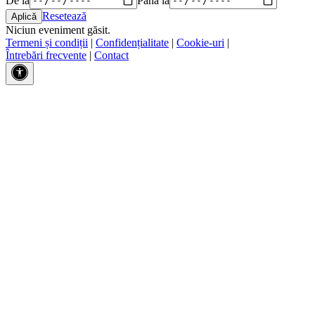
Resetează
Niciun eveniment găsit.
Termeni și condiții
|
Confidențialitate
|
Cookie-uri
|
Întrebări frecvente
|
Contact