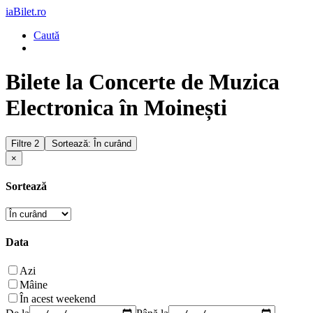
iaBilet.ro
Caută
Bilete la Concerte de Muzica
Electronica în Moinești
Filtre
2
Sortează: În curând
×
Sortează
Data
Azi
Mâine
În acest weekend
De la
Până la