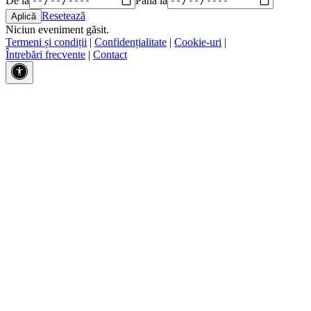
Resetează
Niciun eveniment găsit.
Termeni și condiții
|
Confidențialitate
|
Cookie-uri
|
Întrebări frecvente
|
Contact