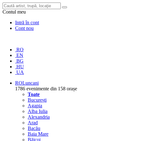
Contul meu
Intră în cont
Cont nou
RO
EN
BG
HU
UA
RO
Luncani
1786 evenimente din 158 orașe
Toate
București
Agapia
Alba Iulia
Alexandria
Arad
Bacău
Baia Mare
Băicoi