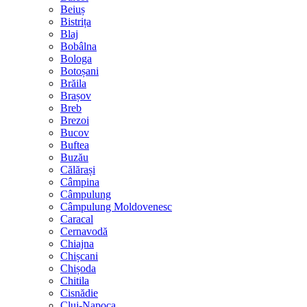
Beiuș
Bistrița
Blaj
Bobâlna
Bologa
Botoșani
Brăila
Brașov
Breb
Brezoi
Bucov
Buftea
Buzău
Călărași
Câmpina
Câmpulung
Câmpulung Moldovenesc
Caracal
Cernavodă
Chiajna
Chișcani
Chișoda
Chitila
Cisnădie
Cluj-Napoca