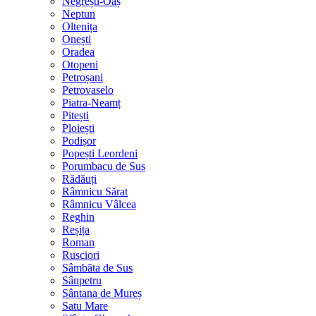
Negrești-Oaș
Neptun
Oltenița
Onești
Oradea
Otopeni
Petroșani
Petrovaselo
Piatra-Neamț
Pitești
Ploiești
Podișor
Popești Leordeni
Porumbacu de Sus
Rădăuți
Râmnicu Sărat
Râmnicu Vâlcea
Reghin
Reșița
Roman
Rusciori
Sâmbăta de Sus
Sânpetru
Sântana de Mureș
Satu Mare