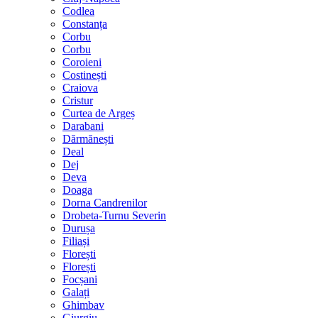
Codlea
Constanța
Corbu
Corbu
Coroieni
Costinești
Craiova
Cristur
Curtea de Argeș
Darabani
Dărmănești
Deal
Dej
Deva
Doaga
Dorna Candrenilor
Drobeta-Turnu Severin
Durușa
Filiași
Florești
Florești
Focșani
Galați
Ghimbav
Giurgiu