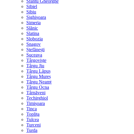
Sfântu Gheorghe
Sibiel
Sibiu
Sighișoara
Simeria
Slănic
Slatina
Slobozia
Snagov
Ștefănești
Suceava
Târgoviște
Târgu Jiu
Târgu Lăpuș
Târgu Mureș
Târgu Neamț
Târgu Ocna
Târnăveni
Techirghiol
Timișoara
Tinca
Toplița
Tulcea
Turceni
Turda