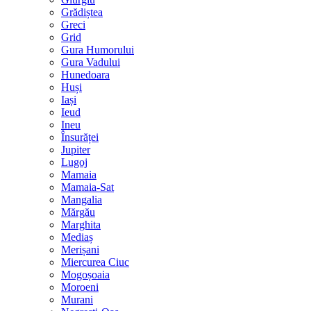
Grădiștea
Greci
Grid
Gura Humorului
Gura Vadului
Hunedoara
Huși
Iași
Ieud
Ineu
Însurăței
Jupiter
Lugoj
Mamaia
Mamaia-Sat
Mangalia
Mărgău
Marghita
Mediaș
Merișani
Miercurea Ciuc
Mogoșoaia
Moroeni
Murani