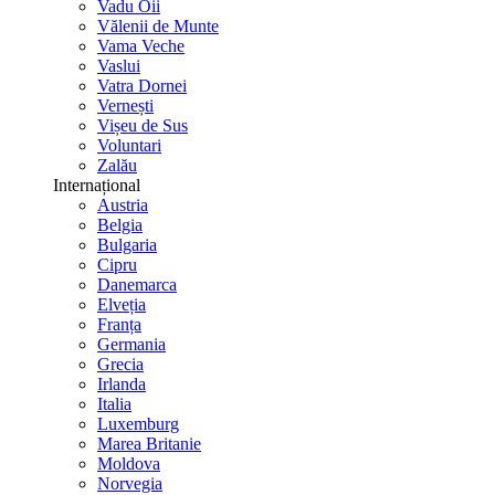
Vadu Oii
Vălenii de Munte
Vama Veche
Vaslui
Vatra Dornei
Vernești
Vișeu de Sus
Voluntari
Zalău
Internațional
Austria
Belgia
Bulgaria
Cipru
Danemarca
Elveția
Franța
Germania
Grecia
Irlanda
Italia
Luxemburg
Marea Britanie
Moldova
Norvegia