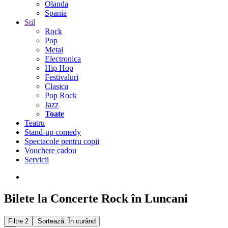
Olanda
Spania
Stil
Rock
Pop
Metal
Electronica
Hip Hop
Festivaluri
Clasica
Pop Rock
Jazz
Toate
Teatru
Stand-up comedy
Spectacole pentru copii
Vouchere cadou
Servicii
Bilete la Concerte Rock în Luncani
Filtre
2
Sortează: În curând