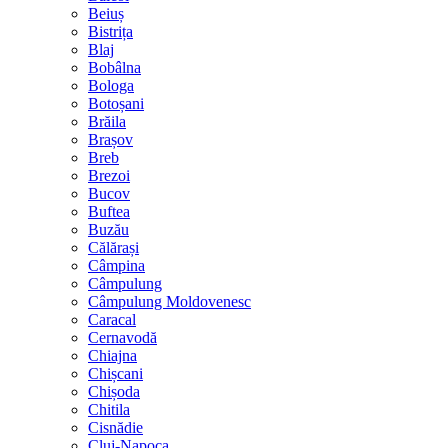
Beiuș
Bistrița
Blaj
Bobâlna
Bologa
Botoșani
Brăila
Brașov
Breb
Brezoi
Bucov
Buftea
Buzău
Călărași
Câmpina
Câmpulung
Câmpulung Moldovenesc
Caracal
Cernavodă
Chiajna
Chișcani
Chișoda
Chitila
Cisnădie
Cluj-Napoca