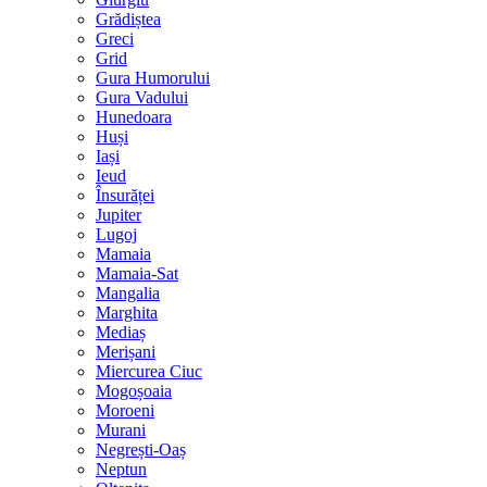
Grădiștea
Greci
Grid
Gura Humorului
Gura Vadului
Hunedoara
Huși
Iași
Ieud
Însurăței
Jupiter
Lugoj
Mamaia
Mamaia-Sat
Mangalia
Marghita
Mediaș
Merișani
Miercurea Ciuc
Mogoșoaia
Moroeni
Murani
Negrești-Oaș
Neptun