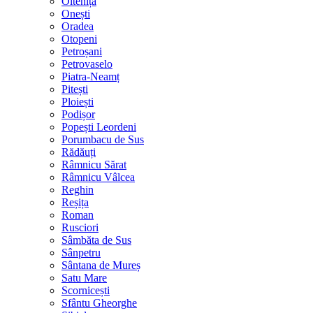
Oltenița
Onești
Oradea
Otopeni
Petroșani
Petrovaselo
Piatra-Neamț
Pitești
Ploiești
Podișor
Popești Leordeni
Porumbacu de Sus
Rădăuți
Râmnicu Sărat
Râmnicu Vâlcea
Reghin
Reșița
Roman
Rusciori
Sâmbăta de Sus
Sânpetru
Sântana de Mureș
Satu Mare
Scornicești
Sfântu Gheorghe