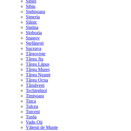
Sibiel
Sibiu
Sighișoara
Simeria
Slănic
Slatina
Slobozia
Snagov
Ștefănești
Suceava
Târgoviște
Târgu Jiu
Târgu Lăpuș
Târgu Mureș
Târgu Neamț
Târgu Ocna
Târnăveni
Techirghiol
Timișoara
Tinca
Tulcea
Turceni
Turda
Vadu Oii
Vălenii de Munte