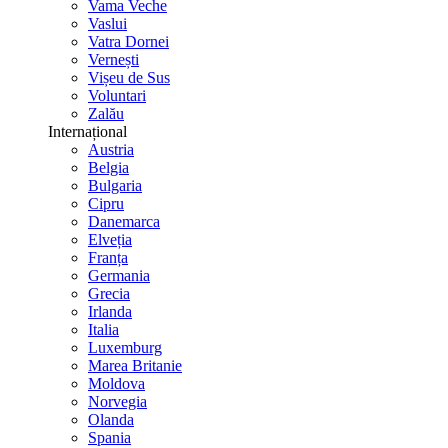
Vama Veche
Vaslui
Vatra Dornei
Vernești
Vișeu de Sus
Voluntari
Zalău
Internațional
Austria
Belgia
Bulgaria
Cipru
Danemarca
Elveția
Franța
Germania
Grecia
Irlanda
Italia
Luxemburg
Marea Britanie
Moldova
Norvegia
Olanda
Spania