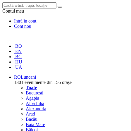
Contul meu
Intră în cont
Cont nou
RO
EN
BG
HU
UA
RO
Luncani
1801 evenimente din 156 orașe
Toate
București
Agapia
Alba Iulia
Alexandria
Arad
Bacău
Baia Mare
Băicoi