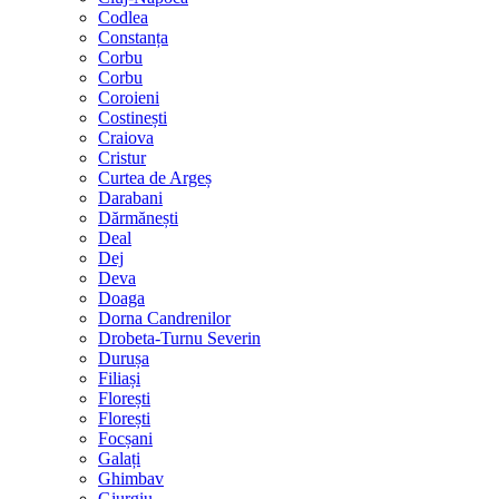
Codlea
Constanța
Corbu
Corbu
Coroieni
Costinești
Craiova
Cristur
Curtea de Argeș
Darabani
Dărmănești
Deal
Dej
Deva
Doaga
Dorna Candrenilor
Drobeta-Turnu Severin
Durușa
Filiași
Florești
Florești
Focșani
Galați
Ghimbav
Giurgiu