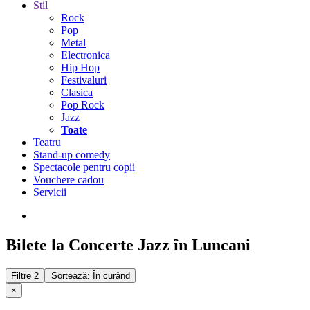
Stil
Rock
Pop
Metal
Electronica
Hip Hop
Festivaluri
Clasica
Pop Rock
Jazz
Toate
Teatru
Stand-up comedy
Spectacole pentru copii
Vouchere cadou
Servicii
Bilete la Concerte Jazz în Luncani
Filtre
2
Sortează: În curând
×