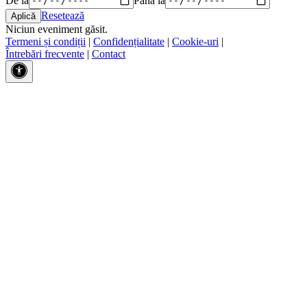
Resetează
Niciun eveniment găsit.
Termeni și condiții
|
Confidențialitate
|
Cookie-uri
|
Întrebări frecvente
|
Contact