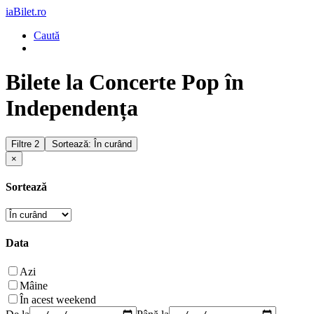
iaBilet.ro
Caută
Bilete la Concerte Pop în
Independența
Filtre
2
Sortează: În curând
×
Sortează
Data
Azi
Mâine
În acest weekend
De la
Până la