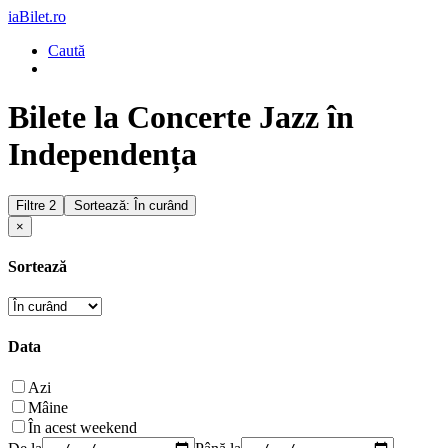
iaBilet.ro
Caută
Bilete la Concerte Jazz în
Independența
Filtre
2
Sortează: În curând
×
Sortează
Data
Azi
Mâine
În acest weekend
De la
Până la