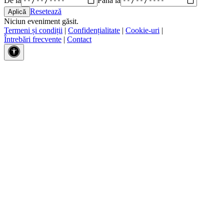
Resetează
Niciun eveniment găsit.
Termeni și condiții
|
Confidențialitate
|
Cookie-uri
|
Întrebări frecvente
|
Contact