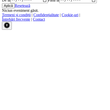
Resetează
Niciun eveniment găsit.
Termeni și condiții
|
Confidențialitate
|
Cookie-uri
|
Întrebări frecvente
|
Contact