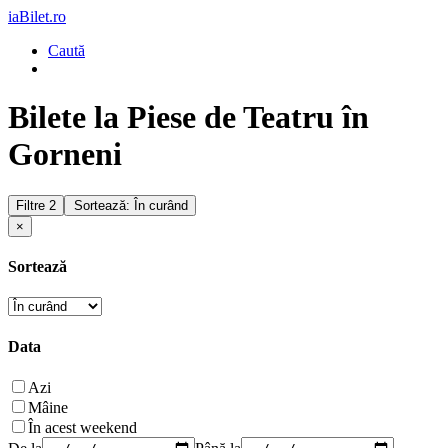
iaBilet.ro
Caută
Bilete la Piese de Teatru în
Gorneni
Filtre
2
Sortează: În curând
×
Sortează
Data
Azi
Mâine
În acest weekend
De la
Până la