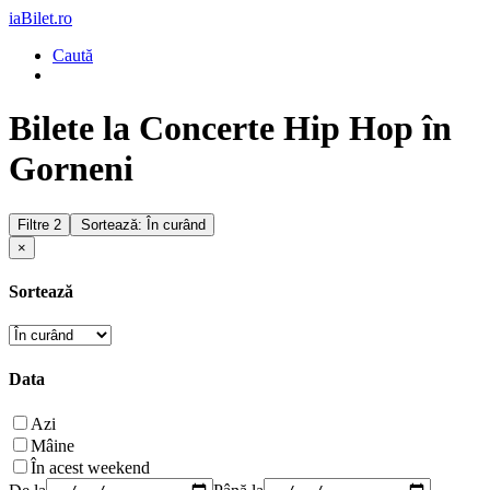
iaBilet.ro
Caută
Bilete la Concerte Hip Hop în
Gorneni
Filtre
2
Sortează: În curând
×
Sortează
Data
Azi
Mâine
În acest weekend
De la
Până la