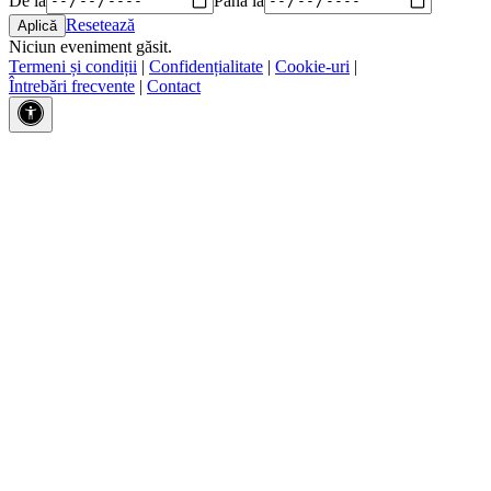
Resetează
Niciun eveniment găsit.
Termeni și condiții
|
Confidențialitate
|
Cookie-uri
|
Întrebări frecvente
|
Contact