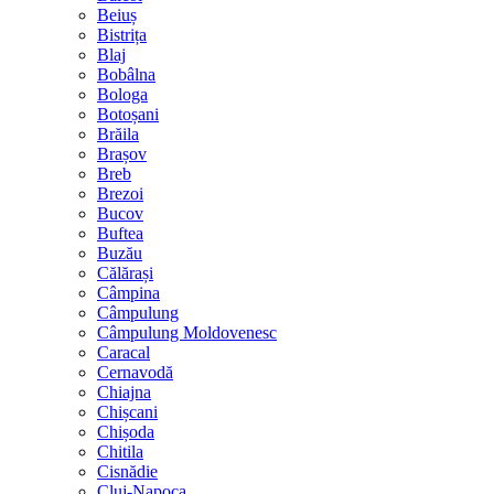
Beiuș
Bistrița
Blaj
Bobâlna
Bologa
Botoșani
Brăila
Brașov
Breb
Brezoi
Bucov
Buftea
Buzău
Călărași
Câmpina
Câmpulung
Câmpulung Moldovenesc
Caracal
Cernavodă
Chiajna
Chișcani
Chișoda
Chitila
Cisnădie
Cluj-Napoca