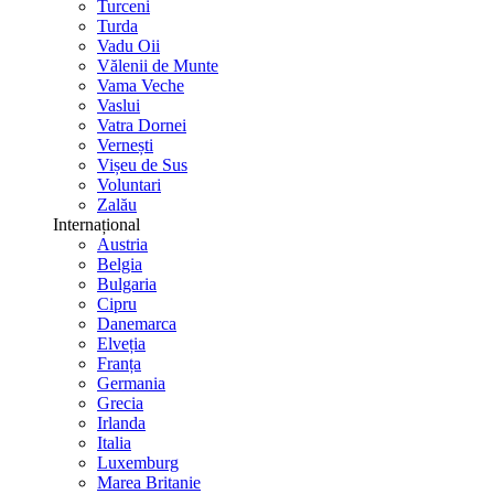
Turceni
Turda
Vadu Oii
Vălenii de Munte
Vama Veche
Vaslui
Vatra Dornei
Vernești
Vișeu de Sus
Voluntari
Zalău
Internațional
Austria
Belgia
Bulgaria
Cipru
Danemarca
Elveția
Franța
Germania
Grecia
Irlanda
Italia
Luxemburg
Marea Britanie