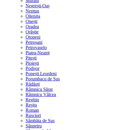
Murani
Negrești-Oaș
Neptun
Oltenița
Onești
Oradea
Orăștie
Otopeni
Petroșani
Petrovaselo
Piatra-Neamț
Pitești
Ploiești
Podișor
Popești Leordeni
Porumbacu de Sus
Rădăuți
Râmnicu Sărat
Râmnicu Vâlcea
Reghin
Reșița
Roman
Rusciori
Sâmbăta de Sus
Sânpetru