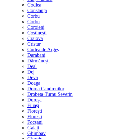
Codlea
Constanța
Corbu
Corbu
Coroieni
Costinești
Craiova
Cristur
Curtea de Argeș
Darabani
Dărmănești
Deal
Dej
Deva
Doaga
Dorna Candrenilor
Drobeta-Turnu Severin
Durușa
Filiași
Florești
Florești
Focșani
Galați
Ghimbav
Giurgiu