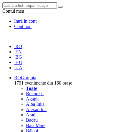
Contul meu
Intră în cont
Cont nou
RO
EN
BG
HU
UA
RO
Gorgota
1791 evenimente din 160 orașe
Toate
București
Agapia
Alba Iulia
Alexandria
Arad
Bacău
Baia Mare
Băicoi