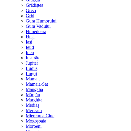
Grădiștea
Greci
Grid
Gura Humorului
Gura Vadului
Hunedoara
Huși
Iași
Ieud
Ineu
Însurăței
Jupiter
Luduș
Lugoj
Mamaia
Mamaia-Sat
Mangalia
Mărgău
Marghita
Mediaș
Merișani
Miercurea Ciuc
Mogoșoaia
Moroeni