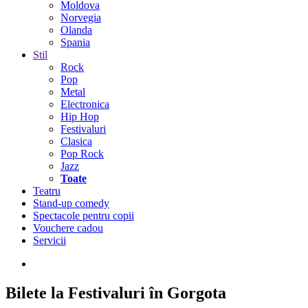
Moldova
Norvegia
Olanda
Spania
Stil
Rock
Pop
Metal
Electronica
Hip Hop
Festivaluri
Clasica
Pop Rock
Jazz
Toate
Teatru
Stand-up comedy
Spectacole pentru copii
Vouchere cadou
Servicii
Bilete la Festivaluri în Gorgota