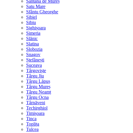
Sântana de Mureș
Satu Mare
Sfântu Gheorghe
Sibiel
Sibiu
Sighișoara
Simeria
Slănic
Slatina
Slobozia
Snagov
Ștefănești
Suceava
Târgoviște
Târgu Jiu
Târgu Lăpuș
Târgu Mureș
Târgu Neamț
Târgu Ocna
Târnăveni
Techirghiol
Timișoara
Tinca
Toplița
Tulcea