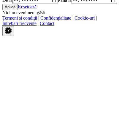
Resetează
Niciun eveniment găsit.
Termeni și condiții
|
Confidențialitate
|
Cookie-uri
|
Întrebări frecvente
|
Contact