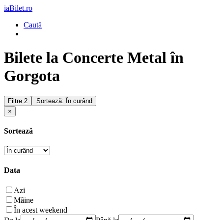
iaBilet.ro
Caută
Bilete la Concerte Metal în
Gorgota
Filtre
2
Sortează: În curând
×
Sortează
Data
Azi
Mâine
În acest weekend
De la
Până la