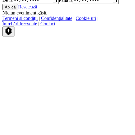
Resetează
Niciun eveniment găsit.
Termeni și condiții
|
Confidențialitate
|
Cookie-uri
|
Întrebări frecvente
|
Contact