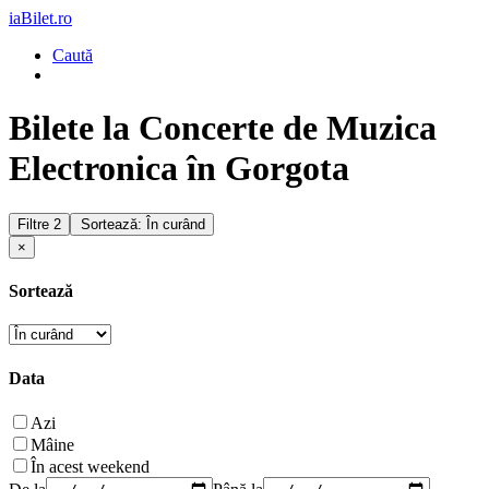
iaBilet.ro
Caută
Bilete la Concerte de Muzica
Electronica în Gorgota
Filtre
2
Sortează: În curând
×
Sortează
Data
Azi
Mâine
În acest weekend
De la
Până la