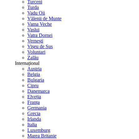
Turceni
Turda
Vadu Oii
Vălenii de Munte
Vama Veche
Vaslui
Vatra Dornei
Vernești
Vișeu de Sus
Voluntari
Zalău
Internațional
Austria
Belgia
Bulgaria
Cipru
Danemarca
Elveția
Franța
Germania
Grecia
Irlanda
Italia
Luxemburg
Marea Britanie