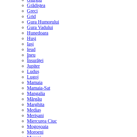
Grădiștea
Greci
Grid
Gura Humorului
Gura Vadului
Hunedoara
Huși
Iași
Ieud
Ineu
Însurăței
Jupiter
Luduș
Lugoj
Mamaia
Mamaia-Sat
Mangalia
Mărgău
Marghita
Mediaș
Merișani
Miercurea Ciuc
Mogoșoaia
Moroeni