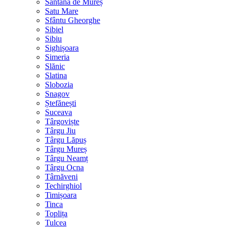
Sântana de Mureș
Satu Mare
Sfântu Gheorghe
Sibiel
Sibiu
Sighișoara
Simeria
Slănic
Slatina
Slobozia
Snagov
Ștefănești
Suceava
Târgoviște
Târgu Jiu
Târgu Lăpuș
Târgu Mureș
Târgu Neamț
Târgu Ocna
Târnăveni
Techirghiol
Timișoara
Tinca
Toplița
Tulcea