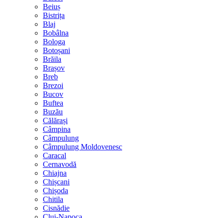
Beiuș
Bistrița
Blaj
Bobâlna
Bologa
Botoșani
Brăila
Brașov
Breb
Brezoi
Bucov
Buftea
Buzău
Călărași
Câmpina
Câmpulung
Câmpulung Moldovenesc
Caracal
Cernavodă
Chiajna
Chișcani
Chișoda
Chitila
Cisnădie
Cluj-Napoca