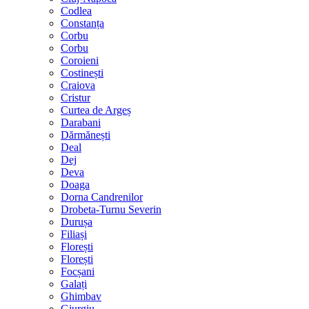
Codlea
Constanța
Corbu
Corbu
Coroieni
Costinești
Craiova
Cristur
Curtea de Argeș
Darabani
Dărmănești
Deal
Dej
Deva
Doaga
Dorna Candrenilor
Drobeta-Turnu Severin
Durușa
Filiași
Florești
Florești
Focșani
Galați
Ghimbav
Giurgiu