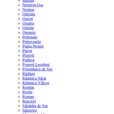
Murani
Negrești-Oaș
Neptun
Oltenița
Onești
Oradea
Orăștie
Otopeni
Petroșani
Petrovaselo
Piatra-Neamț
Pitești
Ploiești
Podișor
Popești Leordeni
Porumbacu de Sus
Rădăuți
Râmnicu Sărat
Râmnicu Vâlcea
Reghin
Reșița
Roman
Rusciori
Sâmbăta de Sus
Sânpetru