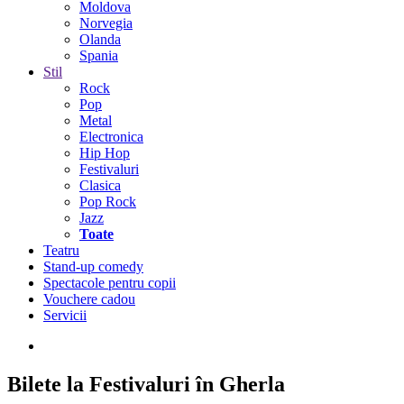
Moldova
Norvegia
Olanda
Spania
Stil
Rock
Pop
Metal
Electronica
Hip Hop
Festivaluri
Clasica
Pop Rock
Jazz
Toate
Teatru
Stand-up comedy
Spectacole pentru copii
Vouchere cadou
Servicii
Bilete la Festivaluri în Gherla