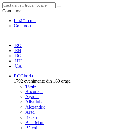
Contul meu
Intră în cont
Cont nou
RO
EN
BG
HU
UA
RO
Gherla
1792 evenimente din 160 orașe
Toate
București
Agapia
Alba Iulia
Alexandria
Arad
Bacău
Baia Mare
Băicoi