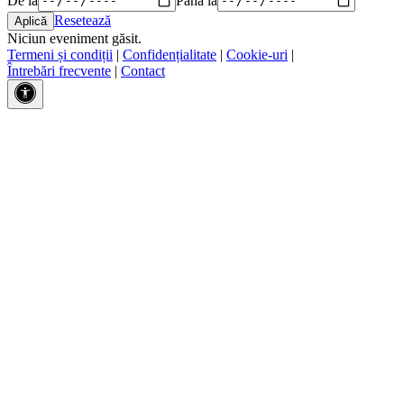
Resetează
Niciun eveniment găsit.
Termeni și condiții
|
Confidențialitate
|
Cookie-uri
|
Întrebări frecvente
|
Contact