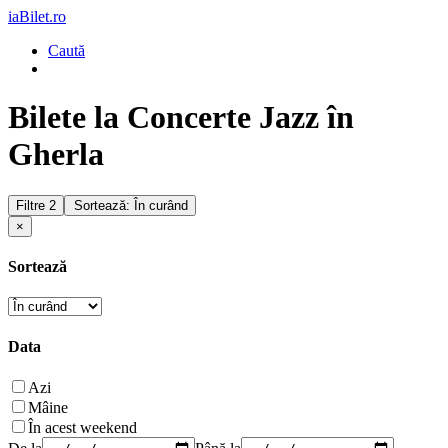
iaBilet.ro
Caută
Bilete la Concerte Jazz în
Gherla
Filtre
2
Sortează: În curând
×
Sortează
Data
Azi
Mâine
În acest weekend
De la
Până la