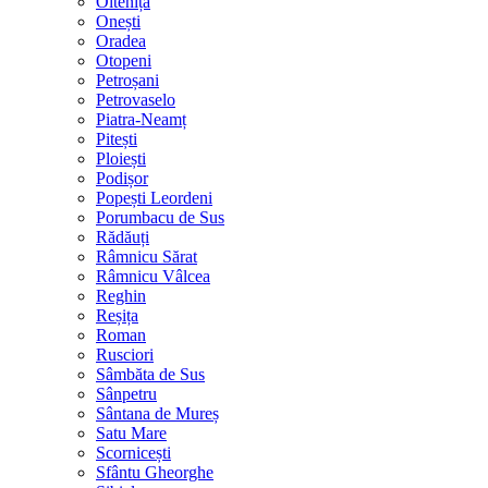
Oltenița
Onești
Oradea
Otopeni
Petroșani
Petrovaselo
Piatra-Neamț
Pitești
Ploiești
Podișor
Popești Leordeni
Porumbacu de Sus
Rădăuți
Râmnicu Sărat
Râmnicu Vâlcea
Reghin
Reșița
Roman
Rusciori
Sâmbăta de Sus
Sânpetru
Sântana de Mureș
Satu Mare
Scornicești
Sfântu Gheorghe