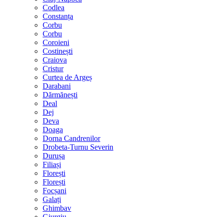
Codlea
Constanța
Corbu
Corbu
Coroieni
Costinești
Craiova
Cristur
Curtea de Argeș
Darabani
Dărmănești
Deal
Dej
Deva
Doaga
Dorna Candrenilor
Drobeta-Turnu Severin
Durușa
Filiași
Florești
Florești
Focșani
Galați
Ghimbav
Giurgiu