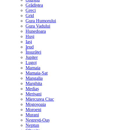
Grădiștea
Greci
Grid
Gura Humorului
Gura Vadului
Hunedoara
Huși
Iași
Ieud
Însurăței
Jupiter
Lugoj
Mamaia
Mamaia-Sat
Mangalia
Marghita
Mediaș
Merișani
Miercurea Ciuc
Mogoșoaia
Moroeni
Murani
Negrești-Oaș
Neptun