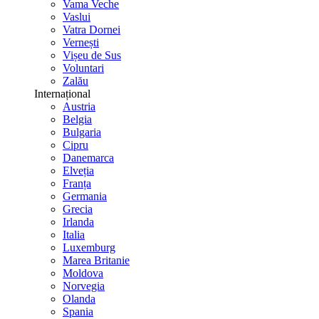
Vama Veche
Vaslui
Vatra Dornei
Vernești
Vișeu de Sus
Voluntari
Zalău
Internațional
Austria
Belgia
Bulgaria
Cipru
Danemarca
Elveția
Franța
Germania
Grecia
Irlanda
Italia
Luxemburg
Marea Britanie
Moldova
Norvegia
Olanda
Spania