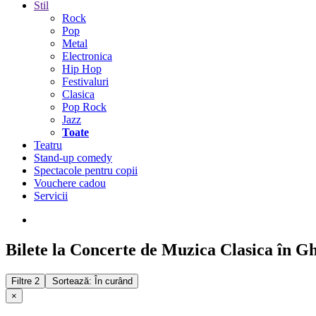
Stil
Rock
Pop
Metal
Electronica
Hip Hop
Festivaluri
Clasica
Pop Rock
Jazz
Toate
Teatru
Stand-up comedy
Spectacole pentru copii
Vouchere cadou
Servicii
Bilete la Concerte de Muzica Clasica în G
Filtre
2
Sortează: În curând
×