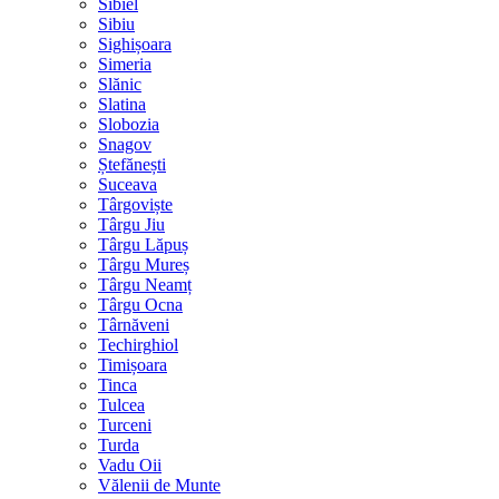
Sibiel
Sibiu
Sighișoara
Simeria
Slănic
Slatina
Slobozia
Snagov
Ștefănești
Suceava
Târgoviște
Târgu Jiu
Târgu Lăpuș
Târgu Mureș
Târgu Neamț
Târgu Ocna
Târnăveni
Techirghiol
Timișoara
Tinca
Tulcea
Turceni
Turda
Vadu Oii
Vălenii de Munte