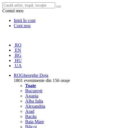
Contul meu
Intră în cont
Cont nou
RO
EN
BG
HU
UA
RO
Gheorghe Doja
1801 evenimente din 156 orașe
Toate
București
Agapia
Alba Iulia
Alexandria
Arad
Bacău
Baia Mare
Băicoi