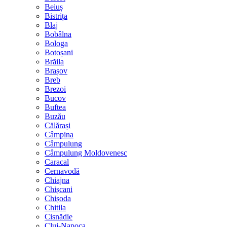
Beiuș
Bistrița
Blaj
Bobâlna
Bologa
Botoșani
Brăila
Brașov
Breb
Brezoi
Bucov
Buftea
Buzău
Călărași
Câmpina
Câmpulung
Câmpulung Moldovenesc
Caracal
Cernavodă
Chiajna
Chișcani
Chișoda
Chitila
Cisnădie
Cluj-Napoca