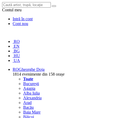
Contul meu
Intră în cont
Cont nou
RO
EN
BG
HU
UA
RO
Gheorghe Doja
1814 evenimente din 158 orașe
Toate
București
Agapia
Alba Iulia
Alexandria
Arad
Bacău
Baia Mare
Băicoi