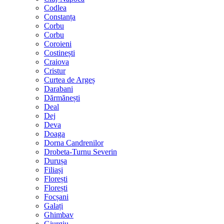
Codlea
Constanța
Corbu
Corbu
Coroieni
Costinești
Craiova
Cristur
Curtea de Argeș
Darabani
Dărmănești
Deal
Dej
Deva
Doaga
Dorna Candrenilor
Drobeta-Turnu Severin
Durușa
Filiași
Florești
Florești
Focșani
Galați
Ghimbav
Giurgiu