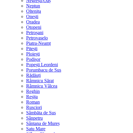
Negrești-Oaș
Neptun
Oltenița
Onești
Oradea
Otopeni
Petroșani
Petrovaselo
Piatra-Neamț
Pitești
Ploiești
Podișor
Popești Leordeni
Porumbacu de Sus
Rădăuți
Râmnicu Sărat
Râmnicu Vâlcea
Reghin
Reșița
Roman
Rusciori
Sâmbăta de Sus
Sânpetru
Sântana de Mureș
Satu Mare