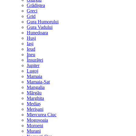
Grădiștea
Greci
Grid
Gura Humorului
Gura Vadului
Hunedoara
Huși
Iași
Ieud
Ineu
Însurăței
Jupiter
Lugoj
Mamaia
Mamaia-Sat
Mangalia
Mărgău
Marghita
Mediaș
Merișani
Miercurea Ciuc
Mogoșoaia
Moroeni
Murani