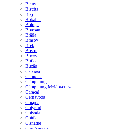
Beiuș
Bistrița
Blaj
Bobâlna
Bologa
Botoșani
Brăila
Brașov
Breb
Brezoi
Bucov
Buftea
Buzău
Călărași
Câmpina
Câmpulung
Câmpulung Moldovenesc
Caracal
Cernavodă
Chiajna
Chișcani
Chișoda
Chitila
Cisnădie
Cluj-Napoca