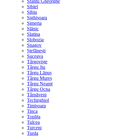
Sfântu Gheorghe
Sibiel
Sibiu
Sighișoara
Simeria
Slănic
Slatina
Slobozia
Snagov
Ștefănești
Suceava
Târgoviște
Târgu Jiu
Târgu Lăpuș
Târgu Mureș
Târgu Neamț
Târgu Ocna
Târnăveni
Techirghiol
Timișoara
Tinca
Toplița
Tulcea
Turceni
Turda