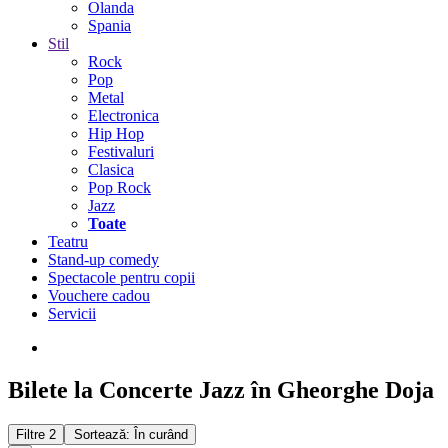
Olanda
Spania
Stil
Rock
Pop
Metal
Electronica
Hip Hop
Festivaluri
Clasica
Pop Rock
Jazz
Toate
Teatru
Stand-up comedy
Spectacole pentru copii
Vouchere cadou
Servicii
Bilete la Concerte Jazz în Gheorghe Doja
Filtre
2
Sortează: În curând