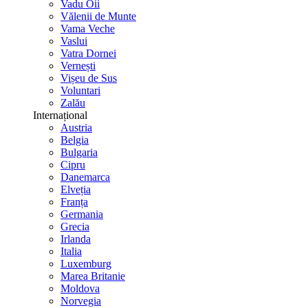
Vadu Oii
Vălenii de Munte
Vama Veche
Vaslui
Vatra Dornei
Vernești
Vișeu de Sus
Voluntari
Zalău
Internațional
Austria
Belgia
Bulgaria
Cipru
Danemarca
Elveția
Franța
Germania
Grecia
Irlanda
Italia
Luxemburg
Marea Britanie
Moldova
Norvegia