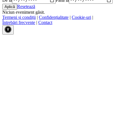
Resetează
Niciun eveniment găsit.
Termeni și condiții
|
Confidențialitate
|
Cookie-uri
|
Întrebări frecvente
|
Contact