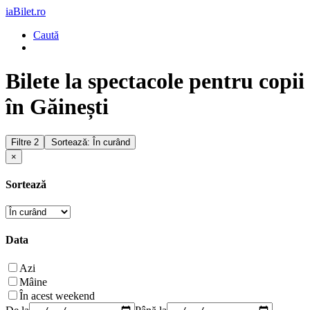
iaBilet.ro
Caută
Bilete la spectacole pentru copii
în Găinești
Filtre
2
Sortează: În curând
×
Sortează
Data
Azi
Mâine
În acest weekend
De la
Până la