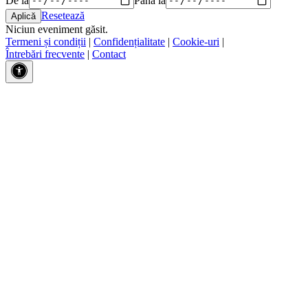
Resetează
Niciun eveniment găsit.
Termeni și condiții
|
Confidențialitate
|
Cookie-uri
|
Întrebări frecvente
|
Contact