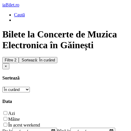
iaBilet.ro
Caută
Bilete la Concerte de Muzica
Electronica în Găinești
Filtre
2
Sortează: În curând
×
Sortează
Data
Azi
Mâine
În acest weekend
De la
Până la