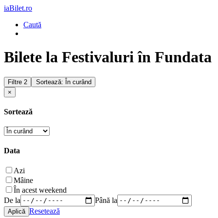
iaBilet.ro
Caută
Bilete la Festivaluri în Fundata
Filtre
2
Sortează: În curând
×
Sortează
Data
Azi
Mâine
În acest weekend
De la
Până la
Resetează