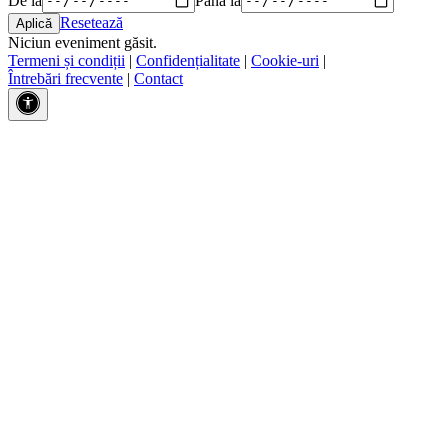
Resetează
Niciun eveniment găsit.
Termeni și condiții
|
Confidențialitate
|
Cookie-uri
|
Întrebări frecvente
|
Contact