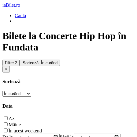
iaBilet.ro
Caută
Bilete la Concerte Hip Hop în
Fundata
Filtre
2
Sortează: În curând
×
Sortează
Data
Azi
Mâine
În acest weekend
De la
Până la