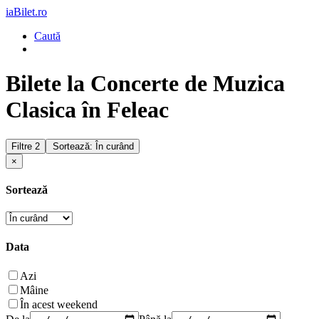
iaBilet.ro
Caută
Bilete la Concerte de Muzica
Clasica în Feleac
Filtre
2
Sortează: În curând
×
Sortează
Data
Azi
Mâine
În acest weekend
De la
Până la