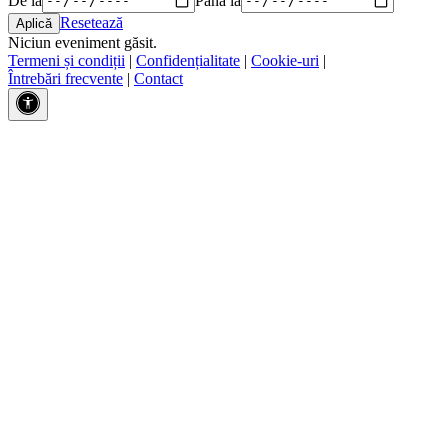
Resetează
Niciun eveniment găsit.
Termeni și condiții
|
Confidențialitate
|
Cookie-uri
|
Întrebări frecvente
|
Contact