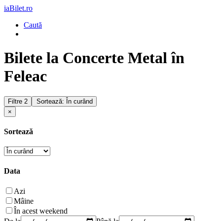
iaBilet.ro
Caută
Bilete la Concerte Metal în
Feleac
Filtre
2
Sortează: În curând
×
Sortează
Data
Azi
Mâine
În acest weekend
De la
Până la