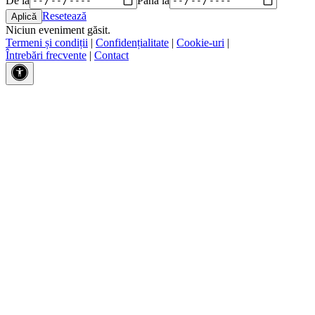
Resetează
Niciun eveniment găsit.
Termeni și condiții
|
Confidențialitate
|
Cookie-uri
|
Întrebări frecvente
|
Contact