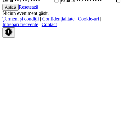
Resetează
Niciun eveniment găsit.
Termeni și condiții
|
Confidențialitate
|
Cookie-uri
|
Întrebări frecvente
|
Contact