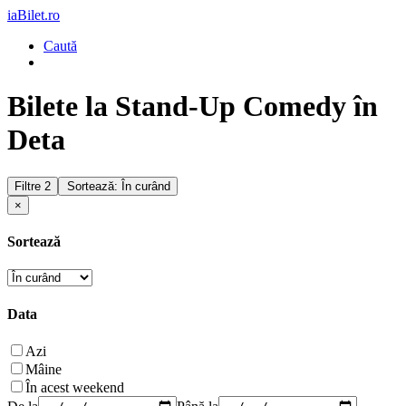
iaBilet.ro
Caută
Bilete la Stand-Up Comedy în
Deta
Filtre
2
Sortează: În curând
×
Sortează
Data
Azi
Mâine
În acest weekend
De la
Până la