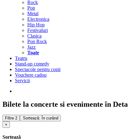
Rock
Pop
Metal
Electronica
Hip Hop
Festivaluri
Clasica
Pop Rock
Jazz
Toate
Teatru
Stand-up comedy
Spectacole pentru copii
Vouchere cadou
Servicii
Bilete la concerte si evenimente în Deta
Filtre
2
Sortează: În curând
×
Sortează