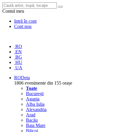
Contul meu
Intră în cont
Cont nou
RO
EN
BG
HU
UA
RO
Deta
1806 evenimente din 155 orașe
Toate
București
Agapia
Alba Iulia
Alexandria
Arad
Bacău
Baia Mare
Băicoi