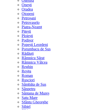
Oltenița
Onești
Oradea
Otopeni
Petroșani
Petrovaselo
Piatra-Neamț
Pitești
Ploiești
Podișor
Popești Leordeni
Porumbacu de Sus
Rădăuți
Râmnicu Sărat
Râmnicu Vâlcea
Reghin
Reșița
Roman
Rusciori
Sâmbăta de Sus
Sânpetru
Sântana de Mureș
Satu Mare
Sfântu Gheorghe
Sibiel