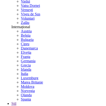
Vaslui
Vatra Dornei
Vernești
Vișeu de Sus
Voluntari
Zalău
Internațional
Austria
Belgia
Bulgaria
Cipru
Danemarca
Elveția
Franța
Germania
Grecia
Irlanda
Italia
Luxemburg
Marea Britanie
Moldova
Norvegia
Olanda
Spania
Stil