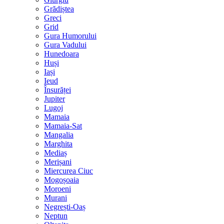
Grădiștea
Greci
Grid
Gura Humorului
Gura Vadului
Hunedoara
Huși
Iași
Ieud
Însurăței
Jupiter
Lugoj
Mamaia
Mamaia-Sat
Mangalia
Marghita
Mediaș
Merișani
Miercurea Ciuc
Mogoșoaia
Moroeni
Murani
Negrești-Oaș
Neptun