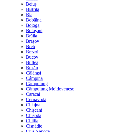
Beiuș
Bistrița
Blaj
Bobâlna
Bologa
Botoșani
Brăila
Brașov
Breb
Brezoi
Bucov
Buftea
Buzău
Călărași
Câmpina
Câmpulung
Câmpulung Moldovenesc
Caracal
Cernavodă
Chiajna
Chișcani
Chișoda
Chitila
Cisnădie
Cluj-Napoca