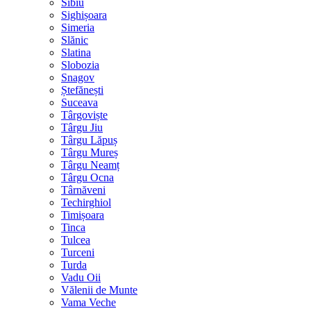
Sibiu
Sighișoara
Simeria
Slănic
Slatina
Slobozia
Snagov
Ștefănești
Suceava
Târgoviște
Târgu Jiu
Târgu Lăpuș
Târgu Mureș
Târgu Neamț
Târgu Ocna
Târnăveni
Techirghiol
Timișoara
Tinca
Tulcea
Turceni
Turda
Vadu Oii
Vălenii de Munte
Vama Veche