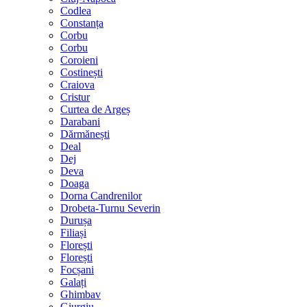
Codlea
Constanța
Corbu
Corbu
Coroieni
Costinești
Craiova
Cristur
Curtea de Argeș
Darabani
Dărmănești
Deal
Dej
Deva
Doaga
Dorna Candrenilor
Drobeta-Turnu Severin
Durușa
Filiași
Florești
Florești
Focșani
Galați
Ghimbav
Giurgiu