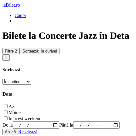
iaBilet.ro
Caută
Bilete la Concerte Jazz în Deta
Filtre
2
Sortează: În curând
×
Sortează
Data
Azi
Mâine
În acest weekend
De la
Până la
Resetează