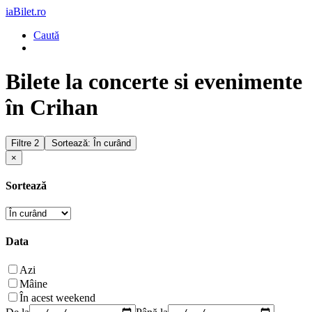
iaBilet.ro
Caută
Bilete la concerte si evenimente
în Crihan
Filtre
2
Sortează: În curând
×
Sortează
Data
Azi
Mâine
În acest weekend
De la
Până la