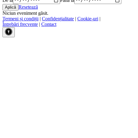
Resetează
Niciun eveniment găsit.
Termeni și condiții
|
Confidențialitate
|
Cookie-uri
|
Întrebări frecvente
|
Contact