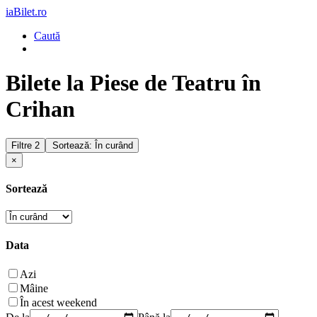
iaBilet.ro
Caută
Bilete la Piese de Teatru în
Crihan
Filtre
2
Sortează: În curând
×
Sortează
Data
Azi
Mâine
În acest weekend
De la
Până la