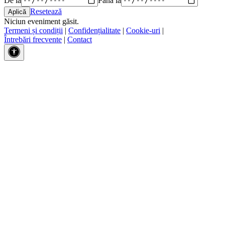
Resetează
Niciun eveniment găsit.
Termeni și condiții
|
Confidențialitate
|
Cookie-uri
|
Întrebări frecvente
|
Contact