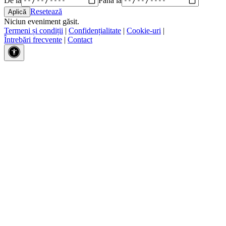
Resetează
Niciun eveniment găsit.
Termeni și condiții
|
Confidențialitate
|
Cookie-uri
|
Întrebări frecvente
|
Contact