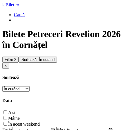
iaBilet.ro
Caută
Bilete Petreceri Revelion 2026
în Cornățel
Filtre
2
Sortează: În curând
×
Sortează
Data
Azi
Mâine
În acest weekend
De la
Până la