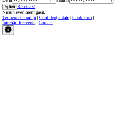
Resetează
Niciun eveniment găsit.
Termeni și condiții
|
Confidențialitate
|
Cookie-uri
|
Întrebări frecvente
|
Contact