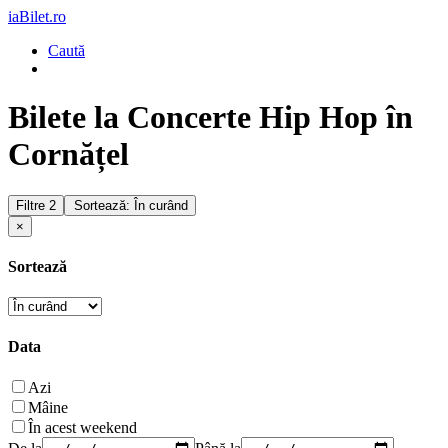
iaBilet.ro
Caută
Bilete la Concerte Hip Hop în
Cornățel
Filtre
2
Sortează: În curând
×
Sortează
Data
Azi
Mâine
În acest weekend
De la
Până la