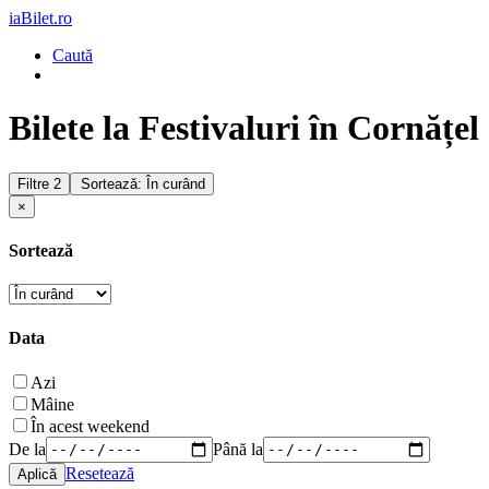
iaBilet.ro
Caută
Bilete la Festivaluri în Cornățel
Filtre
2
Sortează: În curând
×
Sortează
Data
Azi
Mâine
În acest weekend
De la
Până la
Resetează