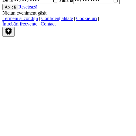
Resetează
Niciun eveniment găsit.
Termeni și condiții
|
Confidențialitate
|
Cookie-uri
|
Întrebări frecvente
|
Contact