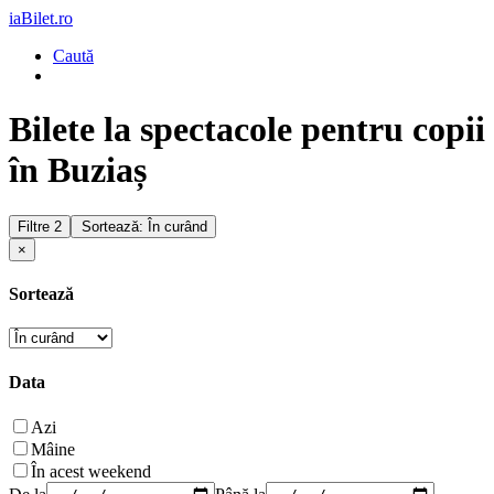
iaBilet.ro
Caută
Bilete la spectacole pentru copii
în Buziaș
Filtre
2
Sortează: În curând
×
Sortează
Data
Azi
Mâine
În acest weekend
De la
Până la