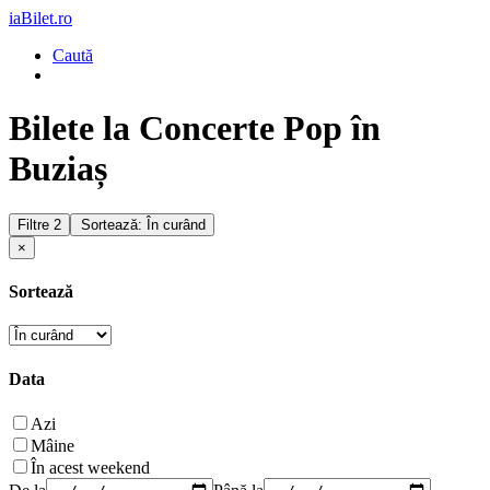
iaBilet.ro
Caută
Bilete la Concerte Pop în
Buziaș
Filtre
2
Sortează: În curând
×
Sortează
Data
Azi
Mâine
În acest weekend
De la
Până la