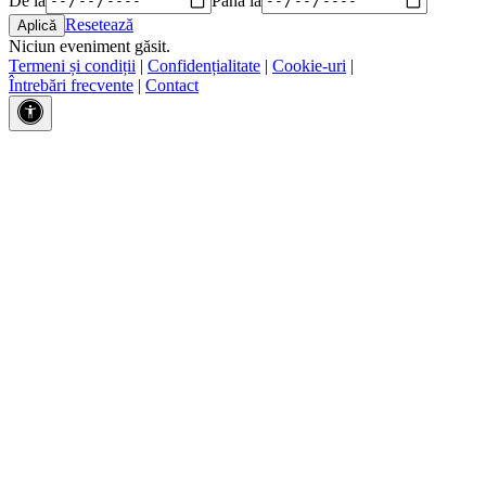
Resetează
Niciun eveniment găsit.
Termeni și condiții
|
Confidențialitate
|
Cookie-uri
|
Întrebări frecvente
|
Contact