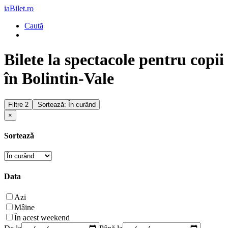
iaBilet.ro
Caută
Bilete la spectacole pentru copii
în Bolintin-Vale
Filtre
2
Sortează: În curând
×
Sortează
Data
Azi
Mâine
În acest weekend
De la
Până la