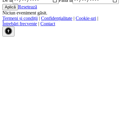
Resetează
Niciun eveniment găsit.
Termeni și condiții
|
Confidențialitate
|
Cookie-uri
|
Întrebări frecvente
|
Contact