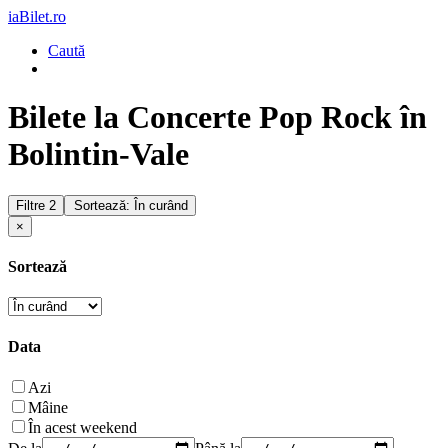
iaBilet.ro
Caută
Bilete la Concerte Pop Rock în
Bolintin-Vale
Filtre
2
Sortează: În curând
×
Sortează
Data
Azi
Mâine
În acest weekend
De la
Până la