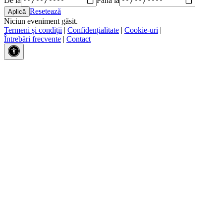
Resetează
Niciun eveniment găsit.
Termeni și condiții
|
Confidențialitate
|
Cookie-uri
|
Întrebări frecvente
|
Contact