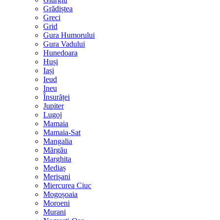
Grădiștea
Greci
Grid
Gura Humorului
Gura Vadului
Hunedoara
Huși
Iași
Ieud
Ineu
Însurăței
Jupiter
Lugoj
Mamaia
Mamaia-Sat
Mangalia
Mărgău
Marghita
Mediaș
Merișani
Miercurea Ciuc
Mogoșoaia
Moroeni
Murani