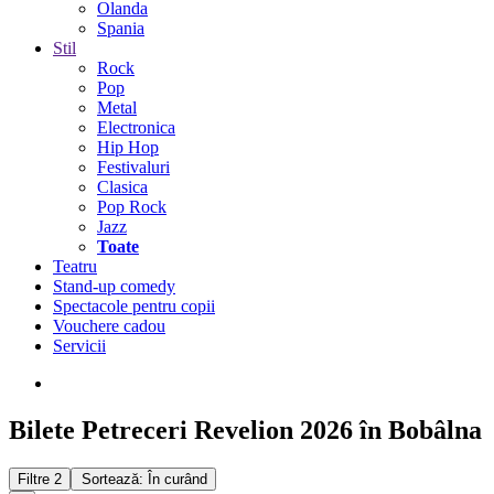
Olanda
Spania
Stil
Rock
Pop
Metal
Electronica
Hip Hop
Festivaluri
Clasica
Pop Rock
Jazz
Toate
Teatru
Stand-up comedy
Spectacole pentru copii
Vouchere cadou
Servicii
Bilete Petreceri Revelion 2026 în Bobâlna
Filtre
2
Sortează: În curând