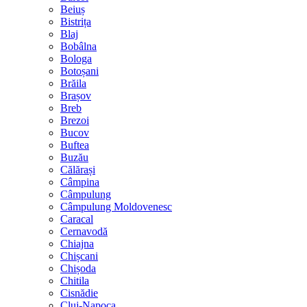
Beiuș
Bistrița
Blaj
Bobâlna
Bologa
Botoșani
Brăila
Brașov
Breb
Brezoi
Bucov
Buftea
Buzău
Călărași
Câmpina
Câmpulung
Câmpulung Moldovenesc
Caracal
Cernavodă
Chiajna
Chișcani
Chișoda
Chitila
Cisnădie
Cluj-Napoca