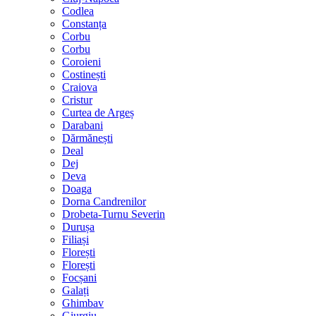
Codlea
Constanța
Corbu
Corbu
Coroieni
Costinești
Craiova
Cristur
Curtea de Argeș
Darabani
Dărmănești
Deal
Dej
Deva
Doaga
Dorna Candrenilor
Drobeta-Turnu Severin
Durușa
Filiași
Florești
Florești
Focșani
Galați
Ghimbav
Giurgiu