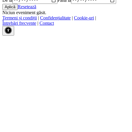
Resetează
Niciun eveniment găsit.
Termeni și condiții
|
Confidențialitate
|
Cookie-uri
|
Întrebări frecvente
|
Contact