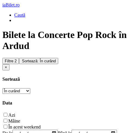
iaBilet.ro
Caută
Bilete la Concerte Pop Rock în
Ardud
Filtre
2
Sortează: În curând
×
Sortează
Data
Azi
Mâine
În acest weekend
De la
Până la