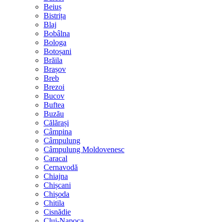
Beiuș
Bistrița
Blaj
Bobâlna
Bologa
Botoșani
Brăila
Brașov
Breb
Brezoi
Bucov
Buftea
Buzău
Călărași
Câmpina
Câmpulung
Câmpulung Moldovenesc
Caracal
Cernavodă
Chiajna
Chișcani
Chișoda
Chitila
Cisnădie
Cluj-Napoca