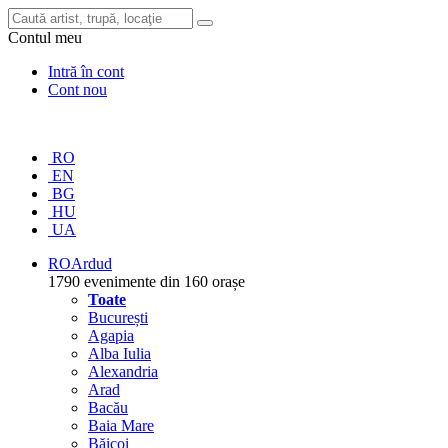
Contul meu
Intră în cont
Cont nou
RO
EN
BG
HU
UA
RO
Ardud
1790 evenimente din 160 orașe
Toate
București
Agapia
Alba Iulia
Alexandria
Arad
Bacău
Baia Mare
Băicoi