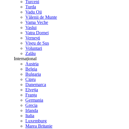
Turceni
Turda
Vadu Oii
Vălenii de Munte
Vama Veche
Vaslui
Vatra Dornei
Vernești
Vișeu de Sus
Voluntari
Zalău
Internațional
Austria
Belgia
Bulgaria
Cipru
Danemarca
Elveția
Franța
Germania
Grecia
Irlanda
Italia
Luxemburg
Marea Britanie