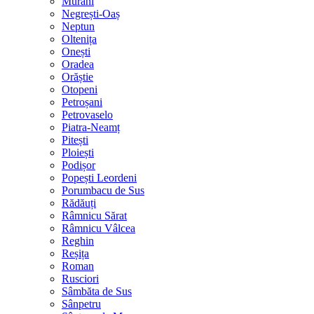
Murani
Negrești-Oaș
Neptun
Oltenița
Onești
Oradea
Orăștie
Otopeni
Petroșani
Petrovaselo
Piatra-Neamț
Pitești
Ploiești
Podișor
Popești Leordeni
Porumbacu de Sus
Rădăuți
Râmnicu Sărat
Râmnicu Vâlcea
Reghin
Reșița
Roman
Rusciori
Sâmbăta de Sus
Sânpetru