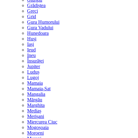
Grădiștea
Greci
Grid
Gura Humorului
Gura Vadului
Hunedoara
Huși
Iași
Ieud
Ineu
Însurăței
Jupiter
Luduș
Lugoj
Mamaia
Mamaia-Sat
Mangalia
Mărgău
Marghita
Mediaș
Merișani
Miercurea Ciuc
Mogoșoaia
Moroeni