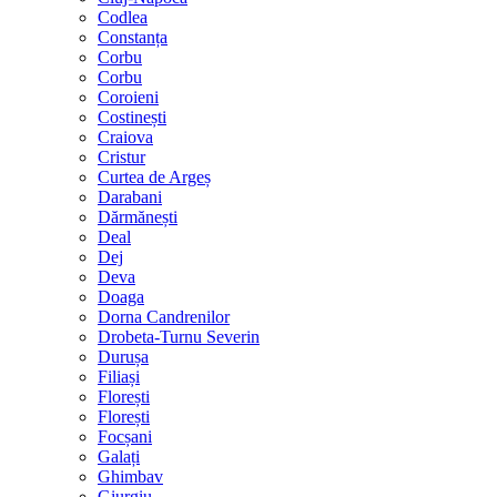
Codlea
Constanța
Corbu
Corbu
Coroieni
Costinești
Craiova
Cristur
Curtea de Argeș
Darabani
Dărmănești
Deal
Dej
Deva
Doaga
Dorna Candrenilor
Drobeta-Turnu Severin
Durușa
Filiași
Florești
Florești
Focșani
Galați
Ghimbav
Giurgiu