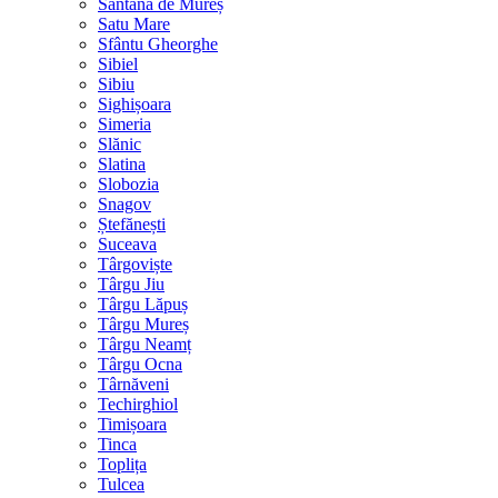
Sântana de Mureș
Satu Mare
Sfântu Gheorghe
Sibiel
Sibiu
Sighișoara
Simeria
Slănic
Slatina
Slobozia
Snagov
Ștefănești
Suceava
Târgoviște
Târgu Jiu
Târgu Lăpuș
Târgu Mureș
Târgu Neamț
Târgu Ocna
Târnăveni
Techirghiol
Timișoara
Tinca
Toplița
Tulcea