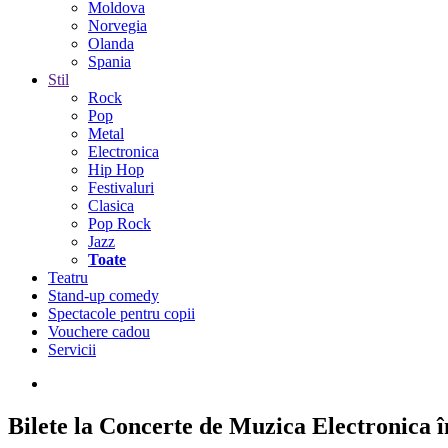
Moldova
Norvegia
Olanda
Spania
Stil
Rock
Pop
Metal
Electronica
Hip Hop
Festivaluri
Clasica
Pop Rock
Jazz
Toate
Teatru
Stand-up comedy
Spectacole pentru copii
Vouchere cadou
Servicii
Bilete la Concerte de Muzica Electronica 