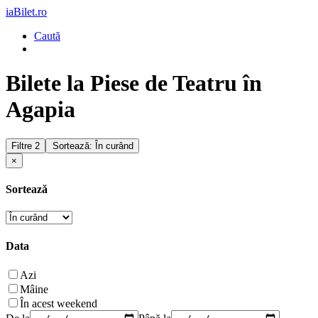
iaBilet.ro
Caută
Bilete la Piese de Teatru în
Agapia
Filtre
2
Sortează: În curând
×
Sortează
Data
Azi
Mâine
În acest weekend
De la
Până la