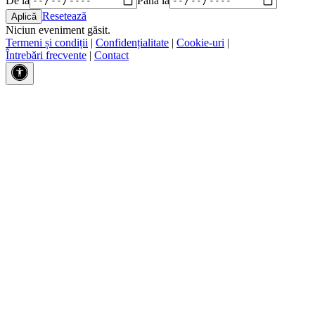
Resetează
Niciun eveniment găsit.
Termeni și condiții
|
Confidențialitate
|
Cookie-uri
|
Întrebări frecvente
|
Contact