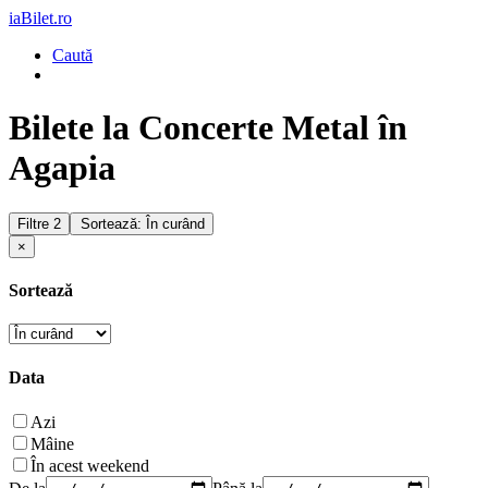
iaBilet.ro
Caută
Bilete la Concerte Metal în
Agapia
Filtre
2
Sortează: În curând
×
Sortează
Data
Azi
Mâine
În acest weekend
De la
Până la