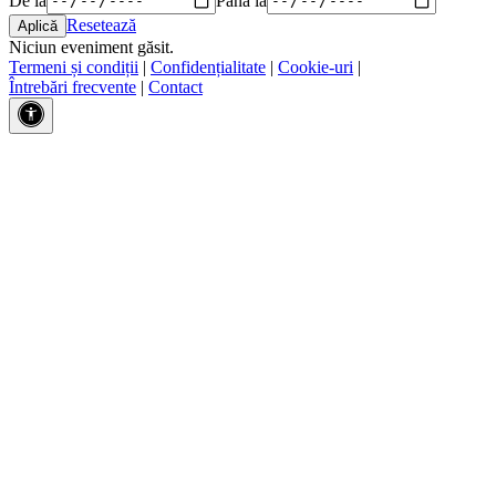
Resetează
Niciun eveniment găsit.
Termeni și condiții
|
Confidențialitate
|
Cookie-uri
|
Întrebări frecvente
|
Contact