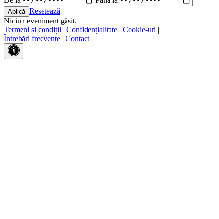
Resetează
Niciun eveniment găsit.
Termeni și condiții
|
Confidențialitate
|
Cookie-uri
|
Întrebări frecvente
|
Contact