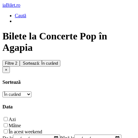
iaBilet.ro
Caută
Bilete la Concerte Pop în
Agapia
Filtre
2
Sortează: În curând
×
Sortează
Data
Azi
Mâine
În acest weekend
De la
Până la