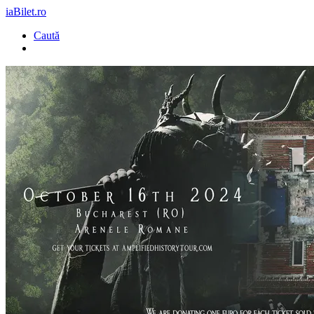
iaBilet.ro
Caută