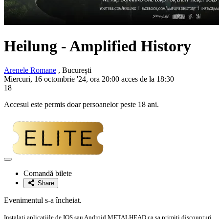
Heilung - Amplified History
Arenele Romane
, București
Miercuri, 16 octombrie '24, ora 20:00 acces de la 18:30
18
Accesul este permis doar persoanelor peste 18 ani.
Adaugă
la
Comandă bilete
favorite
Share
Evenimentul s-a încheiat.
Instalati aplicatiile de IOS sau Android METALHEAD ca sa primiti discounturi