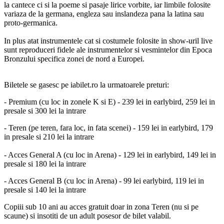
la cantece ci si la poeme si pasaje lirice vorbite, iar limbile folosite
variaza de la germana, engleza sau inslandeza pana la latina sau
proto-germanica.
In plus atat instrumentele cat si costumele folosite in show-uril live
sunt reproduceri fidele ale instrumentelor si vesmintelor din Epoca
Bronzului specifica zonei de nord a Europei.
Biletele se gasesc pe iabilet.ro la urmatoarele preturi:
- Premium (cu loc in zonele K si E) - 239 lei in earlybird, 259 lei in
presale si 300 lei la intrare
- Teren (pe teren, fara loc, in fata scenei) - 159 lei in earlybird, 179
in presale si 210 lei la intrare
- Acces General A (cu loc in Arena) - 129 lei in earlybird, 149 lei in
presale si 180 lei la intrare
- Acces General B (cu loc in Arena) - 99 lei earlybird, 119 lei in
presale si 140 lei la intrare
Copiii sub 10 ani au acces gratuit doar in zona Teren (nu si pe
scaune) si insotiti de un adult posesor de bilet valabil.