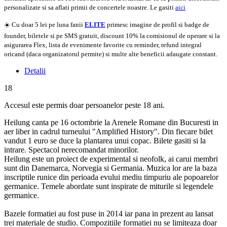
personalizate si sa aflati primii de concertele noastre. Le gasiti
aici
☀️ Cu doar 5 lei pe luna fanii
ELITE
primesc imagine de profil si badge de
founder, biletele si pe SMS gratuit, discount 10% la comisionul de operare si la
asigurarea Flex, lista de evenimente favorite cu reminder, refund integral
oricand (daca organizatorul permite) si multe alte beneficii adaugate constant.
Detalii
18
Accesul este permis doar persoanelor peste 18 ani.
Heilung canta pe 16 octombrie la Arenele Romane din Bucuresti in
aer liber in cadrul turneului "Amplified History". Din fiecare bilet
vandut 1 euro se duce la plantarea unui copac. Bilete gasiti si la
intrare. Spectacol nerecomandat minorilor.
Heilung este un proiect de experimental si neofolk, ai carui membri
sunt din Danemarca, Norvegia si Germania. Muzica lor are la baza
inscriptile runice din perioada evului mediu timpuriu ale popoarelor
germanice. Temele abordate sunt inspirate de miturile si legendele
germanice.
Bazele formatiei au fost puse in 2014 iar pana in prezent au lansat
trei materiale de studio. Compozitiile formatiei nu se limiteaza doar