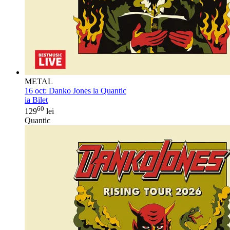
METAL
16 oct:
Danko Jones la Quantic
ia Bilet
60
129
lei
Quantic