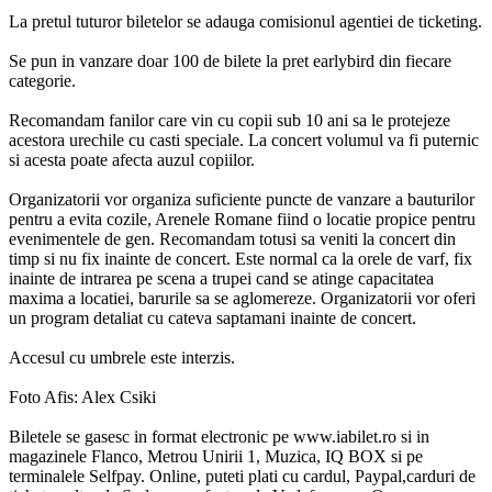
La pretul tuturor biletelor se adauga comisionul agentiei de ticketing.
Se pun in vanzare doar 100 de bilete la pret earlybird din fiecare
categorie.
Recomandam fanilor care vin cu copii sub 10 ani sa le protejeze
acestora urechile cu casti speciale. La concert volumul va fi puternic
si acesta poate afecta auzul copiilor.
Organizatorii vor organiza suficiente puncte de vanzare a bauturilor
pentru a evita cozile, Arenele Romane fiind o locatie propice pentru
evenimentele de gen. Recomandam totusi sa veniti la concert din
timp si nu fix inainte de concert. Este normal ca la orele de varf, fix
inainte de intrarea pe scena a trupei cand se atinge capacitatea
maxima a locatiei, barurile sa se aglomereze. Organizatorii vor oferi
un program detaliat cu cateva saptamani inainte de concert.
Accesul cu umbrele este interzis.
Foto Afis: Alex Csiki
Biletele se gasesc in format electronic pe www.iabilet.ro si in
magazinele Flanco, Metrou Unirii 1, Muzica, IQ BOX si pe
terminalele Selfpay. Online, puteti plati cu cardul, Paypal,carduri de