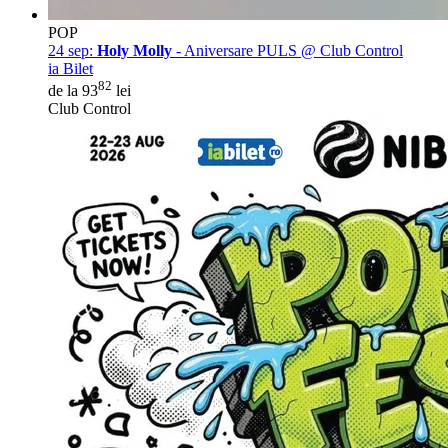
POP
24 sep:
Holy Molly
- Aniversare PULS @ Club Control
ia Bilet
82
de la 93
lei
Club Control