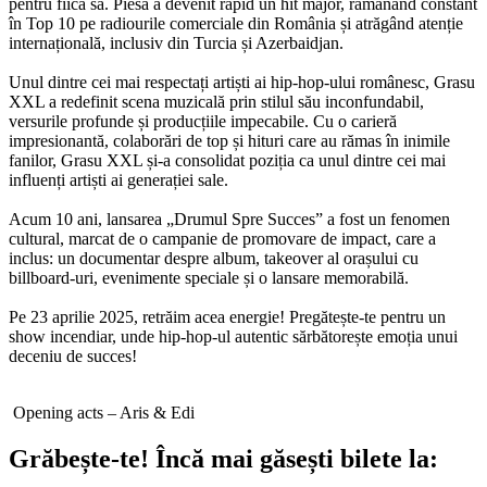
pentru fiica sa. Piesa a devenit rapid un hit major, rămânând constant
în Top 10 pe radiourile comerciale din România și atrăgând atenție
internațională, inclusiv din Turcia și Azerbaidjan.
Unul dintre cei mai respectați artiști ai hip-hop-ului românesc, Grasu
XXL a redefinit scena muzicală prin stilul său inconfundabil,
versurile profunde și producțiile impecabile. Cu o carieră
impresionantă, colaborări de top și hituri care au rămas în inimile
fanilor, Grasu XXL și-a consolidat poziția ca unul dintre cei mai
influenți artiști ai generației sale.
Acum 10 ani, lansarea „Drumul Spre Succes” a fost un fenomen
cultural, marcat de o campanie de promovare de impact, care a
inclus: un documentar despre album, takeover al orașului cu
billboard-uri, evenimente speciale și o lansare memorabilă.
Pe 23 aprilie 2025, retrăim acea energie! Pregătește-te pentru un
show incendiar, unde hip-hop-ul autentic sărbătorește emoția unui
deceniu de succes!
Opening acts – Aris & Edi
Grăbește-te!
Încă mai găsești bilete la: