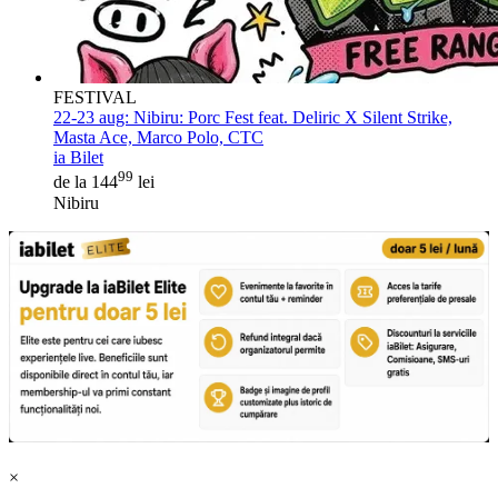
FESTIVAL
22-23 aug:
Nibiru: Porc Fest feat. Deliric X Silent Strike,
Masta Ace, Marco Polo, CTC
ia Bilet
99
de la 144
lei
Nibiru
×