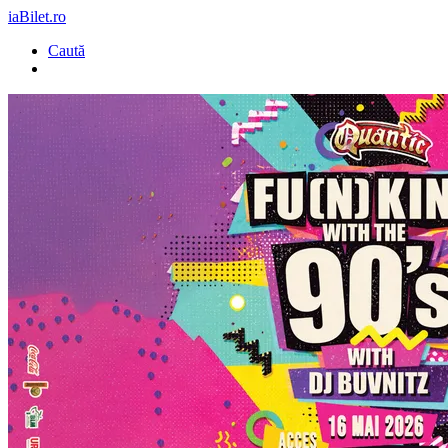
iaBilet.ro
Caută