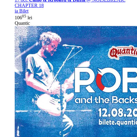
CHAPTER 18
ia Bilet
05
106
lei
Quantic