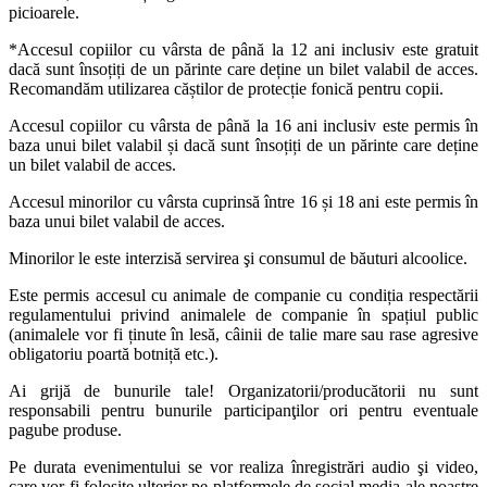
picioarele.
*Accesul copiilor cu vârsta de până la 12 ani inclusiv este gratuit
dacă sunt însoțiți de un părinte care deține un bilet valabil de acces.
Recomandăm utilizarea căștilor de protecție fonică pentru copii.
Accesul copiilor cu vârsta de până la 16 ani inclusiv este permis în
baza unui bilet valabil și dacă sunt însoțiți de un părinte care deține
un bilet valabil de acces.
Accesul minorilor cu vârsta cuprinsă între 16 și 18 ani este permis în
baza unui bilet valabil de acces.
Minorilor le este interzisă servirea şi consumul de băuturi alcoolice.
Este permis accesul cu animale de companie cu condiția respectării
regulamentului privind animalele de companie în spațiul public
(animalele vor fi ținute în lesă, câinii de talie mare sau rase agresive
obligatoriu poartă botniță etc.).
Ai grijă de bunurile tale! Organizatorii/producătorii nu sunt
responsabili pentru bunurile participanţilor ori pentru eventuale
pagube produse.
Pe durata evenimentului se vor realiza înregistrări audio şi video,
care vor fi folosite ulterior pe platformele de social media ale noastre