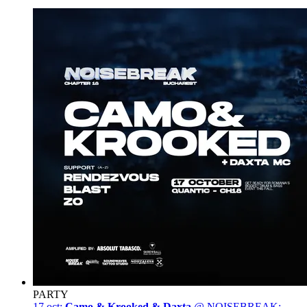
PARTY
17 oct:
Camo & Krooked & Daxta
@ NOISEBREAK: