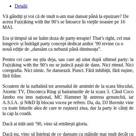
Detalii
Vă gândiți și voi că de mult n-am mai dansat până la epuizare? De
aceea Fu(n)king with the 90’s se întoarce în viețile noastre pe 16
MAI.
Era și timpul să ne luăm doza de party-terapie! That’s right, cel mai
longeviv și îndrăgit party concept dedicat anilor ’90 revine cu o
nouă ediție de „dansăm ca nebunii până dimineața”.
Pentru cei care nu știu deja, sau care ați uitat după ultimul party: la
Fu(n)king with the 90’s nu se judecă pașii de dans. Nici ritmul. Nici
coregrafia. Nici nimic. Se dansează. Punct. Fără inhibiții, fără rușine,
fără frâne.
Scoatem de la naftalină tot arsenalul de amintiri de la scara blocului,
Atomic TV, Discoteca Ring și bairamurile de la scara 3. Când Coco
Jambo era imn național, MC Hammer îți antrena genunchii, iar
A.S.I.A. și N&D îți blocau vocea pe refren. Da, da, DJ Buvnitz vine
cu toate hiturile alea de care te rușinezi ziua, dar la party le cânți de
la cap la coadă.
Dacă ai trăit anii ’90, vino să retrăiești gloria.
Dacă nu, vino să înțelegi de ce dansam cu mâinile mai mult decât cu