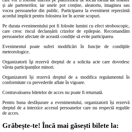
și ale partenerilor, iar unele pot conține, aleatoriu, imaginea sau
vocea persoanelor din public. Participarea la eveniment reprezintă
acordul implicit pentru folosirea lor în aceste scopuri.
Pe durata evenimentului pot fi folosite lumini cu efect stroboscopic,
care cresc riscul declanșării crizelor de epilepsie. Recomandăm
persoanelor afectate de această condiție să evite participarea.
Evenimentul poate suferi modificări în funcție de condiţiile
meteorologice.
Organizatorii îşi rezervă dreptul de a solicita acte care dovedesc
vârsta participanților minori.
Organizatorii își rezervă dreptul de a modifica regulamentul în
conformitate cu prevederile aflate în vigoare.
Contravaloarea biletelor de acces nu poate fi returnată.
Pentru buna desfășurare a evenimentului, organizatorii își rezervă
dreptul de a interzice accesul persoanelor care nu respectă regulile
de acces.
Grăbește-te!
Încă mai găsești bilete la: