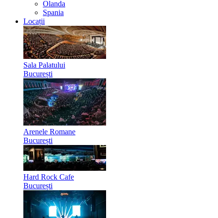
Olanda
Spania
Locații
Sala Palatului
București
Arenele Romane
București
Hard Rock Cafe
București