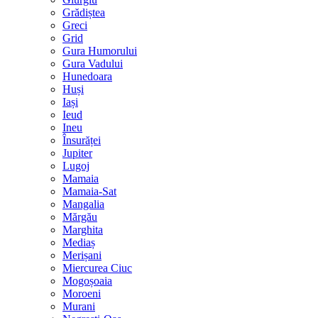
Grădiștea
Greci
Grid
Gura Humorului
Gura Vadului
Hunedoara
Huși
Iași
Ieud
Ineu
Însurăței
Jupiter
Lugoj
Mamaia
Mamaia-Sat
Mangalia
Mărgău
Marghita
Mediaș
Merișani
Miercurea Ciuc
Mogoșoaia
Moroeni
Murani