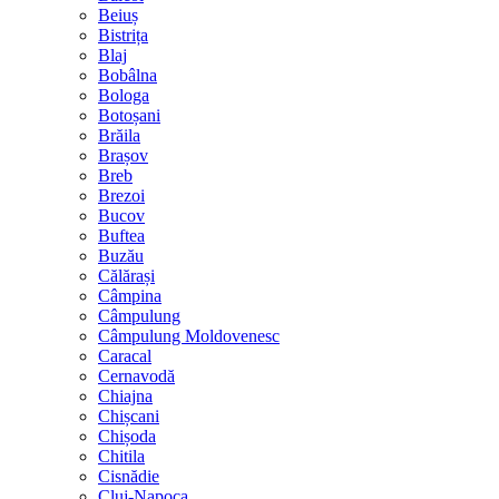
Beiuș
Bistrița
Blaj
Bobâlna
Bologa
Botoșani
Brăila
Brașov
Breb
Brezoi
Bucov
Buftea
Buzău
Călărași
Câmpina
Câmpulung
Câmpulung Moldovenesc
Caracal
Cernavodă
Chiajna
Chișcani
Chișoda
Chitila
Cisnădie
Cluj-Napoca