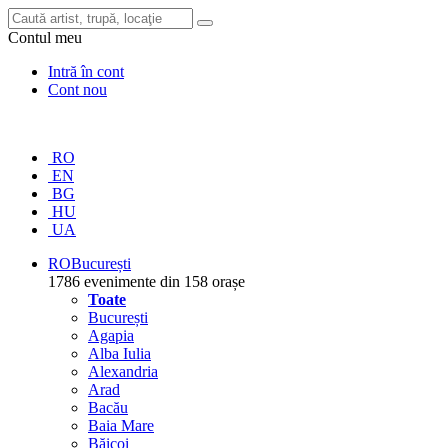
Contul meu
Intră în cont
Cont nou
RO
EN
BG
HU
UA
RO
București
1786 evenimente din 158 orașe
Toate
București
Agapia
Alba Iulia
Alexandria
Arad
Bacău
Baia Mare
Băicoi