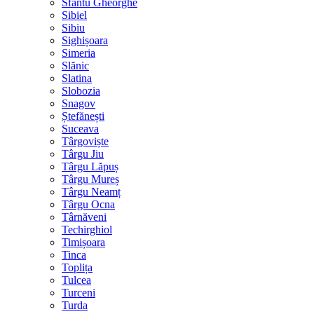
Sfântu Gheorghe
Sibiel
Sibiu
Sighișoara
Simeria
Slănic
Slatina
Slobozia
Snagov
Ștefănești
Suceava
Târgoviște
Târgu Jiu
Târgu Lăpuș
Târgu Mureș
Târgu Neamț
Târgu Ocna
Târnăveni
Techirghiol
Timișoara
Tinca
Toplița
Tulcea
Turceni
Turda