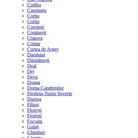
Codlea
Constanța
Corbu
Corbu
Coroieni
Costinești
Craiova
Cristur
Curtea de Argeș
Darabani
Dărmănești
Deal
Dej
Deva
Doaga
Dorna Candrenilor
Drobeta-Turnu Severin
Durușa
Filiași
Florești
Florești
Focșani
Galați
Ghimbav
Giurgiu