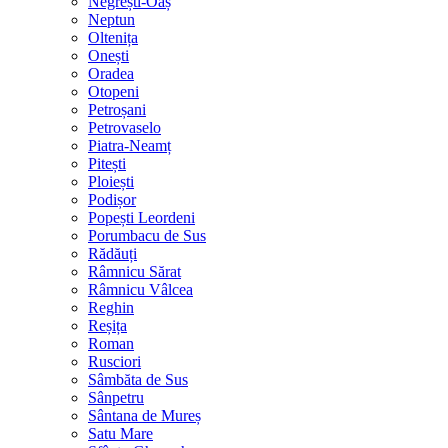
Negrești-Oaș
Neptun
Oltenița
Onești
Oradea
Otopeni
Petroșani
Petrovaselo
Piatra-Neamț
Pitești
Ploiești
Podișor
Popești Leordeni
Porumbacu de Sus
Rădăuți
Râmnicu Sărat
Râmnicu Vâlcea
Reghin
Reșița
Roman
Rusciori
Sâmbăta de Sus
Sânpetru
Sântana de Mureș
Satu Mare