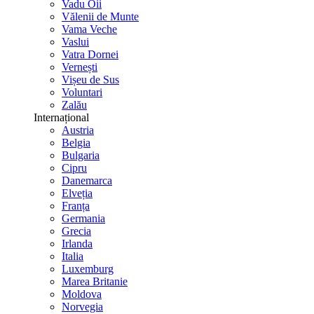
Vadu Oii
Vălenii de Munte
Vama Veche
Vaslui
Vatra Dornei
Vernești
Vișeu de Sus
Voluntari
Zalău
Internațional
Austria
Belgia
Bulgaria
Cipru
Danemarca
Elveția
Franța
Germania
Grecia
Irlanda
Italia
Luxemburg
Marea Britanie
Moldova
Norvegia