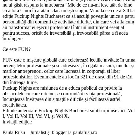
nu ai găsit raspuns la întrebarea “Mie de ce nu-mi iese atât de bine
ca altora?” noi îți arătăm clar: nu ești singur. Vino la cea de a XIII-a
ediție Fuckup Nights Bucharest ca să asculți poveștile unice a patru
personalități din domenii de activitate diferite, din care vei afla cum
au transformat ei eșecul profesional într-un instrument esențial
pentru succes, oricât de ireversibilă și irevocabilă părea a fi acea
înfrângere.
Ce este FUN?
FUN este o mișcare globală care celebrează lecțiile învățate în urma
nereușitelor profesionale și se adresează, în egală masură, micilor și
marilor antreprenori, celor care lucrează în corporații și liber
profesioniștilor. Evenimentele au loc în 321 de orașe din 91 de țări
din întreaga lume.
Fuckup Nights are misiunea de a educa publicul cu privire la
obstacolele cu care oricine se confruntă în viața profesională,
încurajează învățarea din situațiile dificile și facilitează astfel
creativitatea.
Edițiile anterioare Fuckup Nights Bucharest sunt surprinse aici: Vol
I, Vol II, Vol III, Vol VI, și Vol X.
Invitații ediției:
Paula Rusu – Jurnalist și blogger la paularusu.ro