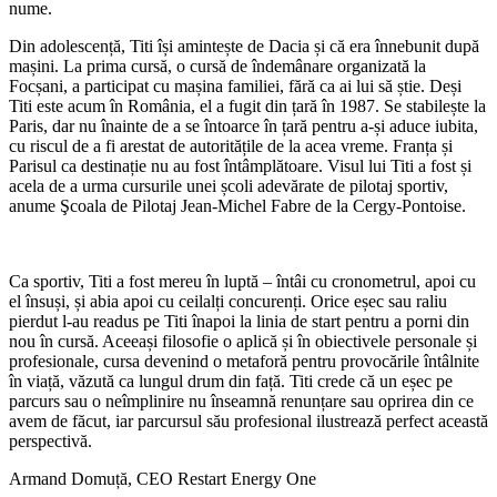
nume.
Din adolescență, Titi își amintește de Dacia și că era înnebunit după
mașini. La prima cursă, o cursă de îndemânare organizată la
Focșani, a participat cu mașina familiei, fără ca ai lui să știe. Deși
Titi este acum în România, el a fugit din țară în 1987. Se stabilește la
Paris, dar nu înainte de a se întoarce în țară pentru a-și aduce iubita,
cu riscul de a fi arestat de autoritățile de la acea vreme. Franța și
Parisul ca destinație nu au fost întâmplătoare. Visul lui Titi a fost și
acela de a urma cursurile unei școli adevărate de pilotaj sportiv,
anume Şcoala de Pilotaj Jean-Michel Fabre de la Cergy-Pontoise.
Ca sportiv, Titi a fost mereu în luptă – întâi cu cronometrul, apoi cu
el însuși, și abia apoi cu ceilalți concurenți. Orice eșec sau raliu
pierdut l-au readus pe Titi înapoi la linia de start pentru a porni din
nou în cursă. Aceeași filosofie o aplică și în obiectivele personale și
profesionale, cursa devenind o metaforă pentru provocările întâlnite
în viață, văzută ca lungul drum din față. Titi crede că un eșec pe
parcurs sau o neîmplinire nu înseamnă renunțare sau oprirea din ce
avem de făcut, iar parcursul său profesional ilustrează perfect această
perspectivă.
Armand Domuță, CEO Restart Energy One