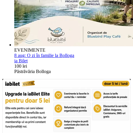
EVENIMENTE
8 aug:
O zi în familie la Bolloga
ia Bilet
100 lei
Păstrăvăria Bolloga