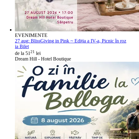
EVENIMENTE
27 aug:
BlissGiving in Pink ~ Ediția a IV-a, Picnic în roz
ia Bilet
21
de la 51
lei
Dream Hill - Hotel Boutique