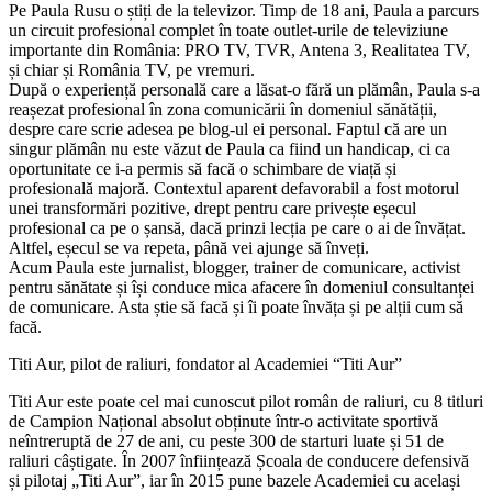
Pe Paula Rusu o știți de la televizor. Timp de 18 ani, Paula a parcurs
un circuit profesional complet în toate outlet-urile de televiziune
importante din România: PRO TV, TVR, Antena 3, Realitatea TV,
și chiar și România TV, pe vremuri.
După o experiență personală care a lăsat-o fără un plămân, Paula s-a
reașezat profesional în zona comunicării în domeniul sănătății,
despre care scrie adesea pe blog-ul ei personal. Faptul că are un
singur plămân nu este văzut de Paula ca fiind un handicap, ci ca
oportunitate ce i-a permis să facă o schimbare de viață și
profesională majoră. Contextul aparent defavorabil a fost motorul
unei transformări pozitive, drept pentru care privește eșecul
profesional ca pe o șansă, dacă prinzi lecția pe care o ai de învățat.
Altfel, eșecul se va repeta, până vei ajunge să înveți.
Acum Paula este jurnalist, blogger, trainer de comunicare, activist
pentru sănătate și își conduce mica afacere în domeniul consultanței
de comunicare. Asta știe să facă și îi poate învăța și pe alții cum să
facă.
Titi Aur, pilot de raliuri, fondator al Academiei “Titi Aur”
Titi Aur este poate cel mai cunoscut pilot român de raliuri, cu 8 titluri
de Campion Național absolut obținute într-o activitate sportivă
neîntreruptă de 27 de ani, cu peste 300 de starturi luate și 51 de
raliuri câștigate. În 2007 înființează Școala de conducere defensivă
și pilotaj „Titi Aur”, iar în 2015 pune bazele Academiei cu același