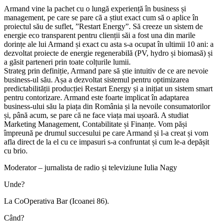
Armand vine la pachet cu o lungă experiență în business și
management, pe care se pare că a știut exact cum să o aplice în
proiectul său de suflet, ”Restart Energy”. Să creeze un sistem de
energie eco transparent pentru clienții săi a fost una din marile
dorințe ale lui Armand și exact cu asta s-a ocupat în ultimii 10 ani: a
dezvoltat proiecte de energie regenerabilă (PV, hydro și biomasă) și
a găsit parteneri prin toate colțurile lumii.
Strateg prin definiție, Armand pare să știe intuitiv de ce are nevoie
business-ul său. Așa a dezvoltat sistemul pentru optimizarea
predictabilității producției Restart Energy și a inițiat un sistem smart
pentru contorizare. Armand este foarte implicat în adaptarea
business-ului său la piața din România și la nevoile consumatorilor
și, până acum, se pare că ne face viața mai ușoară. A studiat
Marketing Management, Contabilitate și Finanțe. Vom păși
împreună pe drumul succesului pe care Armand și l-a creat și vom
afla direct de la el cu ce impasuri s-a confruntat și cum le-a depășit
cu brio.
Moderator – jurnalista de radio și televiziune Iulia Nagy
Unde?
La CoOperativa Bar (Icoanei 86).
Când?