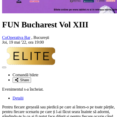
FUN Bucharest Vol XIII
CoOperativa Bar
, București
Joi, 19 mai '22, ora 19:00
Adaugă
la
Comandă bilete
favorite
Share
Evenimentul s-a încheiat.
Detalii
Pentru fiecare greșeală sau piedică pe care ai întors-o pe toate părțile,
pentru fiecare scenariu pe care ți l-ai făcut seara înainte să adormi,
gândindu-te la ce ai fi putut face diferit și pentru fiecare ocazie când