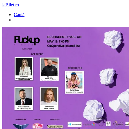
iaBilet.ro
Caută