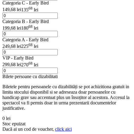
Categoria C - Early Bird
68
149,68 lei
135
lei
Categoria B - Early Bird
68
199,68 lei
180
lei
Categoria A - Early Bird
68
249,68 lei
225
lei
VIP - Early Bird
68
299,68 lei
270
lei
Bilete persoane cu dizabilitati
Biletele pentru persoanele cu dizabilități se pot achizitiona gratuit in
limita stocului disponibil si se adreseaza doar persoanelor cu
handicap grav sau accentuat plus un însoțitor al acestora. Accesul la
spectacol va fi permis doar in urma prezentarii documentelor
justificative.
0 lei
Stoc epuizat
Dacă ai un cod de voucher,
click aici