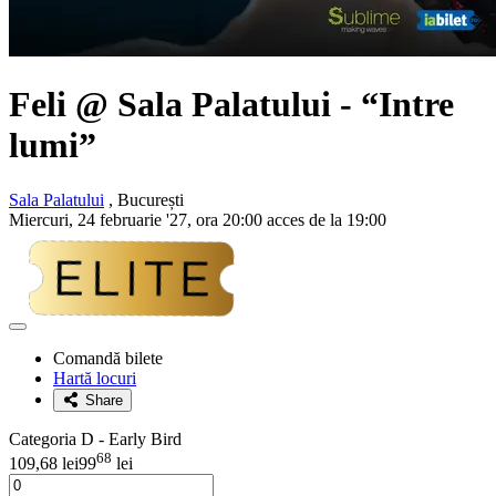
Feli
@ Sala Palatului - “Intre
lumi”
Sala Palatului
, București
Miercuri, 24 februarie '27, ora 20:00 acces de la 19:00
Adaugă
la
Comandă bilete
favorite
Hartă locuri
Share
Categoria D - Early Bird
68
109,68 lei
99
lei