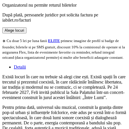
Organizatorul nu permite returul biletelor
După plată, persoanele juridice pot solicita factura pe
iabilet.ro/facturi
Alege locuri
Doar o mică verificare
☀️ Cu doar 5 lei pe luna fanii
ELITE
primesc imagine de profil si badge de
founder, biletele si pe SMS gratuit, discount 10% la comisionul de operare si la
asigurarea Flex, lista de evenimente favorite cu reminder, refund integral
oricand (daca organizatorul permite) si multe alte beneficii adaugate constant.
Detalii
Există locuri în care nu trebuie să alegi cine ești. Există spații în care
trecutul și prezentul coexistă, în care rădăcinile întâlnesc libertatea,
iar tradiția și modernul nu se contrazic, ci se completează. Pe 24
februarie 2027, Feli invită publicul la Sala Palatului într-un concert-
eveniment construit în jurul acestei întâlniri: „Între Lumi”.
Pentru prima dată, universul său muzical, construit la granița dintre
pop-ul urban și influențele folclorice, este adus pe scenă într-o formă
spectaculoasă, în care două lumi sonore coexistă și dialoghează
permanent. De o parte, energia contemporană a bandului său pop.
De cealaltă, forța autentică a muzicii tradiționale, adusă la viață