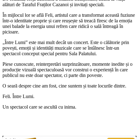
alături de Taraful Fraților Cazanoi și invitați speciali.
În mijlocul lor se află Feli, artistul care a transformat această fuziune
într-o identitate proprie și care reușește să treacă firesc de la emoția
unei balade la energia unui refren care ridică o sală întreagă în
picioare.
„Între Lumi” este mai mult decât un concert. Este o călătorie prin
povești, emoții și identități muzicale care se întâlnesc într-un
spectacol conceput special pentru Sala Palatului.
Piese cunoscute, reinterpretări surprinzătoare, momente inedite și o
producție vizuală spectaculoasă vor construi o experiență în care
publicul nu este doar spectator, ci parte din poveste.
O seară despre cine am fost, cine suntem și toate locurile dintre.
Feli. Între Lumi.
Un spectacol care se ascultă cu inima.