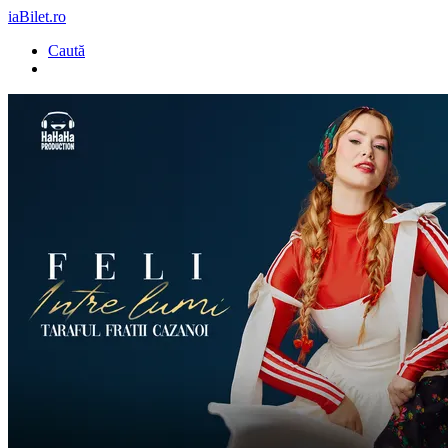
iaBilet.ro
Caută