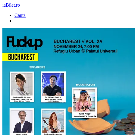
iaBilet.ro
Caută