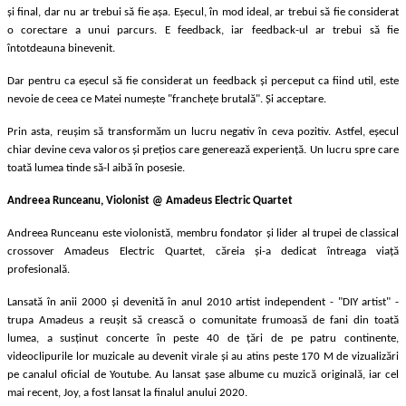
și final, dar nu ar trebui să fie așa. Eșecul, în mod ideal, ar trebui să fie considerat
o corectare a unui parcurs. E feedback, iar feedback-ul ar trebui să fie
întotdeauna binevenit.
Dar pentru ca eșecul să fie considerat un feedback și perceput ca fiind util, este
nevoie de ceea ce Matei numește "franchețe brutală". Și acceptare.
Prin asta, reușim să transformăm un lucru negativ în ceva pozitiv. Astfel, eșecul
chiar devine ceva valoros și prețios care generează experiență. Un lucru spre care
toată lumea tinde să-l aibă în posesie.
Andreea Runceanu, Violonist @ Amadeus Electric Quartet
Andreea Runceanu este violonistă, membru fondator și lider al trupei de classical
crossover Amadeus Electric Quartet, căreia și-a dedicat întreaga viață
profesională.
Lansată în anii 2000 și devenită în anul 2010 artist independent - "DIY artist" -
trupa Amadeus a reușit să crească o comunitate frumoasă de fani din toată
lumea, a susținut concerte în peste 40 de țări de pe patru continente,
videoclipurile lor muzicale au devenit virale și au atins peste 170 M de vizualizări
pe canalul oficial de Youtube. Au lansat șase albume cu muzică originală, iar cel
mai recent, Joy, a fost lansat la finalul anului 2020.