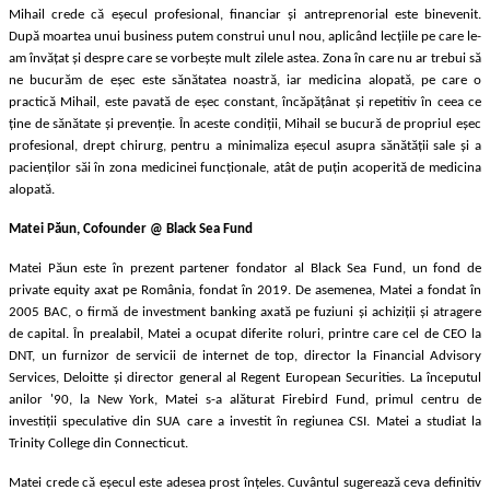
Mihail crede că eșecul profesional, financiar și antreprenorial este binevenit.
După moartea unui business putem construi unul nou, aplicând lecțiile pe care le-
am învățat și despre care se vorbește mult zilele astea. Zona în care nu ar trebui să
ne bucurăm de eșec este sănătatea noastră, iar medicina alopată, pe care o
practică Mihail, este pavată de eșec constant, încăpățânat și repetitiv în ceea ce
ține de sănătate și prevenție. În aceste condiții, Mihail se bucură de propriul eșec
profesional, drept chirurg, pentru a minimaliza eșecul asupra sănătății sale și a
pacienților săi în zona medicinei funcționale, atât de puțin acoperită de medicina
alopată.
Matei Păun, Cofounder @ Black Sea Fund
Matei Păun este în prezent partener fondator al Black Sea Fund, un fond de
private equity axat pe România, fondat în 2019. De asemenea, Matei a fondat în
2005 BAC, o firmă de investment banking axată pe fuziuni și achiziții și atragere
de capital. În prealabil, Matei a ocupat diferite roluri, printre care cel de CEO la
DNT, un furnizor de servicii de internet de top, director la Financial Advisory
Services, Deloitte și director general al Regent European Securities. La începutul
anilor '90, la New York, Matei s-a alăturat Firebird Fund, primul centru de
investiții speculative din SUA care a investit în regiunea CSI. Matei a studiat la
Trinity College din Connecticut.
Matei crede că eșecul este adesea prost înțeles. Cuvântul sugerează ceva definitiv