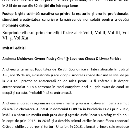
celor care lucrează în corporații și liber profesioniștilor. Evenimentele au loc
în
215 de orașe din 62 de țări din întreaga lume
.
Fuckup Nights schimbă narativa cu privire la eșecurile și erorile profesionale,
stimulând creativitatea cu privire la găsirea de noi soluții pentru a depăși
momente critice.
Surprinde vibe-ul primelor ediții fizice aici: Vol I, Vol II, Vol III, Vol
VI, și Vol X.a
Invitații ediției:
Andreea Moldovan, Owner Pastry Chef @ Love you Choux & Livrez Fericire
Andreea a terminat Facultatea de Relații Economice și Internaționale în cadrul
ASE, are 36 de ani, e căsătorită și are 2 copii. Andreea coace de când se știe, de pe
la 2-3 ani, practic se antrenează de de mică pentru a fi cofetar. Cât despre
antreprenoriat nu s-a antrenat în mod conștient, deci nu știe exact de când se
ocupă și cu asta. Probabil încă se antrenează.
Andreea a lucrat în organizare de evenimente și vânzări câțiva ani, până a simțit
că alta îi e chemarea. A intrat în domeniul HORECA în bucătăria caldă prin 2012,
însă i s-a părut un mediu mult prea dur și agresiv, astfel încât s-a refugiat din nou
în copt de prin 2015. În 2016 și-a deschis primul atelier în care făcea cozonaci
Grăsuți, chifle de burger și torturi. Ulterior, în 2018, a lansat primele sale produse