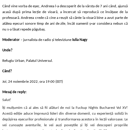
Când vine vorba de eșec, Andreea l-a descoperit de la vârsta de 7 ani când, ajunsă
acasă după prima lecție de vioară, a încercat să reproducă ce învățase de la
profesoară. Andreea crede că cine a reușit să cânte la vioară bine a avut parte de
atâtea eșecuri sonore timp de ani de zile, încât oamenii ș=ar considera nebun că
nu s-a lăsat repede păgubaș.
Moderator
– jurnalista de radio și televiziune
Iulia Nagy
Unde?
Refugiu Urban, Palatul Universul.
Când?
Joi, 24 noiembrie 2022, ora 19:00 (EET)
Mesaj de reply:
Salut!
Îți mulțumim că ai ales să fii alături de noi la Fuckup Nights Bucharest Vol XV!
Acestă ediție aduce împreună lideri din diverse domenii, cu experiență solidă în
depășirea eșecurilor profesionale și transformarea acestora în lecții valoroase. Le
vei cunoaște aventurile, le vei auzi poveștile și îți vei descoperi propriile