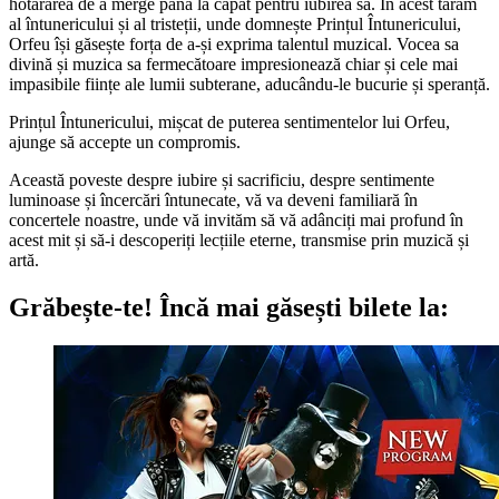
hotărârea de a merge până la capăt pentru iubirea sa. În acest tărâm
al întunericului și al tristeții, unde domnește Prințul Întunericului,
Orfeu își găsește forța de a-și exprima talentul muzical. Vocea sa
divină și muzica sa fermecătoare impresionează chiar și cele mai
impasibile ființe ale lumii subterane, aducându-le bucurie și speranță.
Prințul Întunericului, mișcat de puterea sentimentelor lui Orfeu,
ajunge să accepte un compromis.
Această poveste despre iubire și sacrificiu, despre sentimente
luminoase și încercări întunecate, vă va deveni familiară în
concertele noastre, unde vă invităm să vă adânciți mai profund în
acest mit și să-i descoperiți lecțiile eterne, transmise prin muzică și
artă.
Grăbește-te!
Încă mai găsești bilete la: