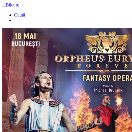
iaBilet.ro
Caută