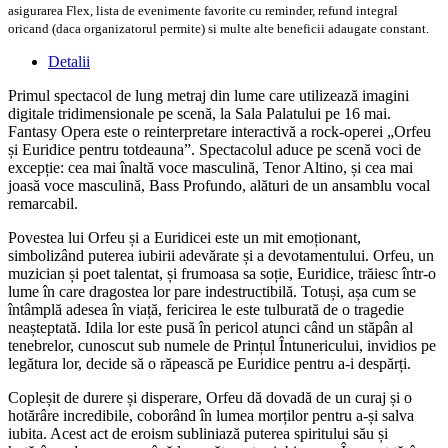
asigurarea Flex, lista de evenimente favorite cu reminder, refund integral
oricand (daca organizatorul permite) si multe alte beneficii adaugate constant.
Detalii
Primul spectacol de lung metraj din lume care utilizează imagini
digitale tridimensionale pe scenă, la Sala Palatului pe 16 mai.
Fantasy Opera este o reinterpretare interactivă a rock-operei „Orfeu
și Euridice pentru totdeauna”. Spectacolul aduce pe scenă voci de
excepție: cea mai înaltă voce masculină, Tenor Altino, și cea mai
joasă voce masculină, Bass Profundo, alături de un ansamblu vocal
remarcabil.
Povestea lui Orfeu și a Euridicei este un mit emoționant,
simbolizând puterea iubirii adevărate și a devotamentului. Orfeu, un
muzician și poet talentat, și frumoasa sa soție, Euridice, trăiesc într-o
lume în care dragostea lor pare indestructibilă. Totuși, așa cum se
întâmplă adesea în viață, fericirea le este tulburată de o tragedie
neașteptată. Idila lor este pusă în pericol atunci când un stăpân al
tenebrelor, cunoscut sub numele de Prințul Întunericului, invidios pe
legătura lor, decide să o răpească pe Euridice pentru a-i despărți.
Copleșit de durere și disperare, Orfeu dă dovadă de un curaj și o
hotărâre incredibile, coborând în lumea morților pentru a-și salva
iubita. Acest act de eroism subliniază puterea spiritului său și